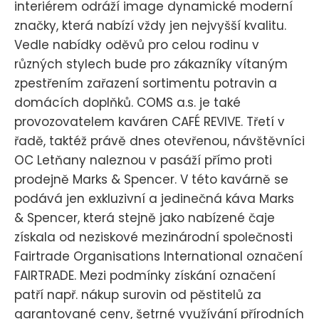
interiérem odráží image dynamické moderní
značky, která nabízí vždy jen nejvyšší kvalitu.
Vedle nabídky oděvů pro celou rodinu v
různých stylech bude pro zákazníky vítaným
zpestřením zařazení sortimentu potravin a
domácích doplňků. COMS a.s. je také
provozovatelem kaváren CAFÉ REVIVE. Třetí v
řadě, taktéž právě dnes otevřenou, návštěvníci
OC Letňany naleznou v pasáží přímo proti
prodejně Marks & Spencer. V této kavárně se
podává jen exkluzivní a jedinečná káva Marks
& Spencer, která stejně jako nabízené čaje
získala od neziskové mezinárodní společnosti
Fairtrade Organisations International označení
FAIRTRADE. Mezi podmínky získání označení
patří např. nákup surovin od pěstitelů za
garantované ceny, šetrné využívání přírodních