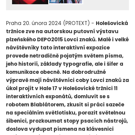
Praha 20. února 2024 (PROTEXT) -
Holešovická
tržnice zve na autorskou putovní výstavu
plzeňského DEPO2015 Lovci znaků. Malé i velké
návštěvníky tato interaktivní expozice
provede netradičně pojatým světem písma,
jeho historií, základy typografie, ale i šifer a
komunikace obecně. Na dobrodružné
výpravě mají návštěvníci coby Lovci znaků za
úkol projít v Hale 17 v Holešovické tržnici 11
interaktivních exponátů, domluvit se s
robotem Blablátorem, zkusit si práci sazeče
na speciálním světlotisku, porazit světelnou
šibenici, prozkoumat stopy psacích nástrojů,
doslova vydupat písmena na klávesnici