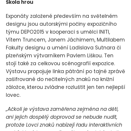
Škola hrou
Exponáty založené především na světelném
designu jsou autorskými počiny expozičního
týmu DEPO2015 v kooperaci s umělci INITI,
Vítem Truncem, Janem Jáchimem, Multilabem
Fakulty designu a umění Ladislava Sutnara či
plzeňským výtvarníkem Pavlem Liškou. Ten
stojí také za celkovou scénografií expozice.
Výstavu propojuje linka pátrání po tajné zprávě
zašifrované do nečitelných znaků na knižní
záložce, kterou zvládne rozluštit jen ten nejlepší
lovec.
„Ačkoli je výstava zaměřena zejména na děti,
ani jejich dospělý doprovod se nebude nudit,
protože Lovci znaků nabízejí řadu interaktivních