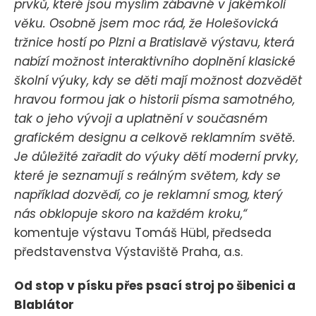
prvků, které jsou myslím zábavné v jakémkoli
věku. Osobně jsem moc rád, že Holešovická
tržnice hostí po Plzni a Bratislavě výstavu, která
nabízí možnost interaktivního doplnění klasické
školní výuky, kdy se děti mají možnost dozvědět
hravou formou jak o historii písma samotného,
tak o jeho vývoji a uplatnění v současném
grafickém designu a celkově reklamním světě.
Je důležité zařadit do výuky dětí moderní prvky,
které je seznamují s reálným světem, kdy se
například dozvědí, co je reklamní smog, který
nás obklopuje skoro na každém kroku,“
komentuje výstavu Tomáš Hübl, předseda
představenstva Výstaviště Praha, a.s.
Od stop v písku přes psací stroj po šibenici a
Blablátor