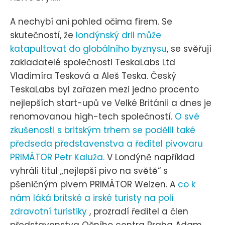
A nechybí ani pohled očima firem. Se
skutečností, že
londýnský dril může
katapultovat do globálního byznysu
, se svěřují
zakladatelé společnosti TeskaLabs Ltd
Vladimíra Tesková a Aleš Teska. Český
TeskaLabs byl zařazen mezi jedno procento
nejlepších start-upů ve Velké Británii a dnes je
renomovanou high-tech společností.
O své
zkušenosti s britským trhem se podělil také
předseda představenstva a ředitel pivovaru
PRIMÁTOR Petr Kaluža.
V Londýně například
vyhráli titul „nejlepší pivo na světě“ s
pšeničným pivem PRIMÁTOR Weizen. A
co k
nám láká britské a irské turisty na poli
zdravotní turistiky
, prozradí ředitel a člen