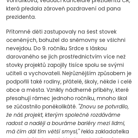
Vohralíková, vedoucí Kanceláře prezidenta ČR,
která předala zároveň pozdravení od pana
prezidenta.
Přítomné děti zastupovaly na šest stovek
oceněných, bohužel do sněmovny se všichni
nevejdou. Do 9. ročníku Srdce s láskou
darovaného se jich prostřednictvím více než
stovky projektů zapojily tisíce spolu se svými
učiteli a vychovateli. Nejrůznějším způsobem je
podpořili také rodiny, přátelé, školy, někde i celé
obce a města. Vznikly nádherné příběhy, které
přesahují rámec jednoho ročníku, mnoho škol
se zúčastnilo poněkolikáté.
"Znovu se potvrdilo,
že náš projekt, kterým společně rozdáváme
radost a naději a bouráme bariéry mezi lidmi,
má čím dál tím větší smysl,"
řekla zakladatelka