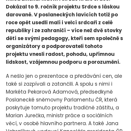
Dokázal to 9. ročník projektu Srdce s láskou
darované. V poslaneckých lavicích totiž po
roce opět usedli malí i velcí srdcaři z celé
republiky i ze zahraničí – více než dvě stovky
dětí se svými pedagogy, kteří sem společně s
organizátory a podporovateli tohoto
projektu vnesli radost, pohodu, upřímnou
lidskost, vzájemnou podporu a porozumění.
A nešlo jen o prezentace a předávání cen, ale
také si zazpívali a zatančili. A spolu s nimi i
Markéta Pekarová Adamová, předsedkyně
Poslanecké sněmovny Parlamentu ČR, která
poskytuje tomuto projektu tradičně záštitu, a
Marian Jurečka, ministr práce a sociálních
věcí, v osobě hlavního partnera. A také Jana