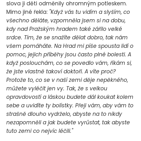
slova ji děti odměnily ohromným potleskem.
Mimo jiné řekla:
"Když vás tu vidím a slyším, co
všechno děláte, vzpomněla jsem si na dobu,
kdy nad Pražským hradem také zářilo velké
srdce. Tím, že se snažíte dělat dobro, tak nám
všem pomáháte. Na Hrad mi píše spousta lidí o
pomoc, jejich příběhy jsou často plné bolesti. A
když poslouchám, co se povedlo vám, říkám si,
že jste vlastně takoví doktoři. A víte proč?
Protože to, co se v naší zemi děje nepěkného,
můžete vyléčit jen vy. Tak, že s velkou
opravdovostí a láskou budete dál koukat kolem
sebe a uvidíte ty bolístky. Přeji vám, aby vám to
strašně dlouho vydrželo, abyste na to nikdy
nezapomněli a jak budete vyrůstat, tak abyste
tuto zemi co nejvíc léčili."