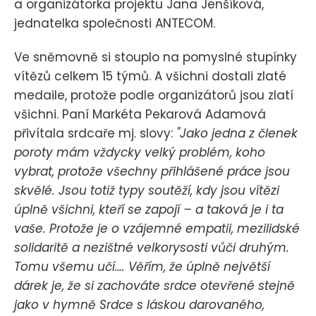
a organizátorka projektu Jana Jenšíková,
jednatelka společnosti ANTECOM.
Ve sněmovně si stouplo na pomyslné stupínky
vítězů celkem 15 týmů. A všichni dostali zlaté
medaile, protože podle organizátorů jsou zlatí
všichni. Paní Markéta Pekarová Adamová
přivítala srdcaře mj. slovy:
"Jako jedna z členek
poroty mám vždycky velký problém, koho
vybrat, protože všechny přihlášené práce jsou
skvělé. Jsou totiž typy soutěží, kdy jsou vítězi
úplně všichni, kteří se zapojí – a taková je i ta
vaše. Protože je o vzájemné empatii, mezilidské
solidaritě a nezištné velkorysosti vůči druhým.
Tomu všemu učí…. Věřím, že úplně největší
dárek je, že si zachováte srdce otevřené stejně
jako v hymně Srdce s láskou darovaného,