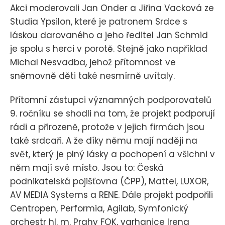
Akci moderovali Jan Onder a Jiřina Vacková ze
Studia Ypsilon, které je patronem Srdce s
láskou darovaného a jeho ředitel Jan Schmid
je spolu s herci v porotě. Stejně jako například
Michal Nesvadba, jehož přítomnost ve
sněmovně děti také nesmírně uvítaly.
Přítomní zástupci významných podporovatelů
9. ročníku se shodli na tom, že projekt podporují
rádi a přirozeně, protože v jejich firmách jsou
také srdcaři. A že díky němu mají naději na
svět, který je plný lásky a pochopení a všichni v
něm mají své místo. Jsou to: Česká
podnikatelská pojišťovna (ČPP), Mattel, LUXOR,
AV MEDIA Systems a RENE. Dále projekt podpořili
Centropen, Performia, Agilab, Symfonický
orchestr hl. m. Prahy FOK, varhanice Irena