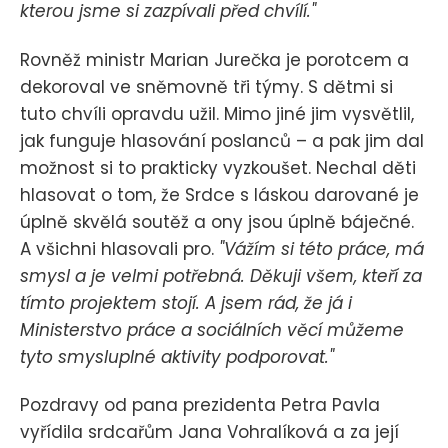
kterou jsme si zazpívali před chvílí."
Rovněž ministr Marian Jurečka je porotcem a
dekoroval ve sněmovně tři týmy. S dětmi si
tuto chvíli opravdu užil. Mimo jiné jim vysvětlil,
jak funguje hlasování poslanců – a pak jim dal
možnost si to prakticky vyzkoušet. Nechal děti
hlasovat o tom, že Srdce s láskou darované je
úplně skvělá soutěž a ony jsou úplně báječné.
A všichni hlasovali pro.
"Vážím si této práce, má
smysl a je velmi potřebná. Děkuji všem, kteří za
tímto projektem stojí. A jsem rád, že já i
Ministerstvo práce a sociálních věcí můžeme
tyto smysluplné aktivity podporovat."
Pozdravy od pana prezidenta Petra Pavla
vyřídila srdcařům Jana Vohralíková a za její