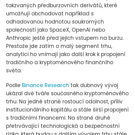
takzvaných předburzovních derivátů, které
umožňují obchodovat například s
odhadovanou hodnotou soukromých
společností jako SpaceX, OpenAI nebo
Anthropic ještě před jejich vstupem na burzu.
Přestože jde zatím o malý segment trhu,
analytici ho vnímají jako další krok k propojení
tradičního a kryptoměnového finančního
světa.
Podle
Binance Research
tak dubnový vývoj
ukázal dvě tváře současného kryptoměnového
trhu. Na jedné straně rostoucí odolnost, příliv
institucionálního kapitálu a stále širší propojení
s tradičními financemi. Na straně druhé
přetrvávající technologická a bezpečnostní
rizika, která budou s dalším vývojem trhu stále