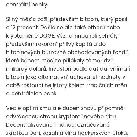
centrální banky.
Silný měsíc zažil především bitcoin, který posílil
o 12 procent. Dařilo se ale také etheru nebo
kryptoměně DOGE. Významnou roli sehrály
především rekordní přílivy kapitálu do
bitcoinových burzovně obchodovaných fondů,
které během měsíce přilákaly téměř dvě
miliardy dolarů. Investoři podle dat dál vnímají
bitcoin jako alternativní uchovatel hodnoty v
době rostoucí nejistoty kolem tradičních měn
a centrálních bank.
Vedle optimismu ale duben znovu připomněl i
odvrácenou stranu kryptoměnového trhu.
Decentralizované finance, označované
zkratkou DeFi, zasáhla vlna hackerských útoků.