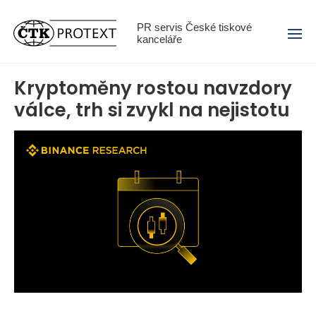
Menu
PR servis České tiskové
kanceláře
Kryptoměny rostou navzdory
válce, trh si zvykl na nejistotu