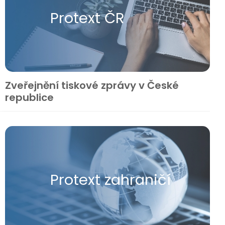
Protext ČR
Zveřejnění tiskové zprávy v České
republice
Protext zahraničí