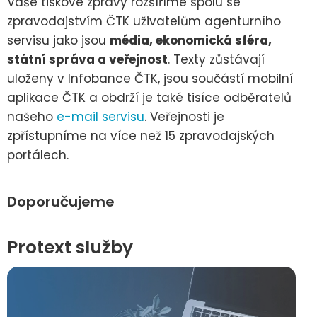
Vaše tiskové zprávy rozšíříme spolu se
zpravodajstvím ČTK uživatelům agenturního
servisu jako jsou
média, ekonomická sféra,
státní správa a veřejnost
. Texty zůstávají
uloženy v Infobance ČTK, jsou součástí mobilní
aplikace ČTK a obdrží je také tisíce odběratelů
našeho
e-mail servisu
. Veřejnosti je
zpřístupníme na více než 15 zpravodajských
portálech.
Doporučujeme
Protext služby