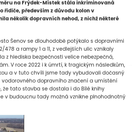
směru na Frýdek-Místek stála inkriminovaná
o řidiče, především z důvodu kolon v
ila několik dopravních nehod, z nichž některé
ěsto Šenov se dlouhodobě potýkalo s dopravními
2/478 a rampy 1 a 11, z vedlejších ulic vznikaly
yla z hlediska bezpečnosti velice nebezpečná,
. V roce 2022 i k úmrtí, k tragickým následkům,
kou a v tuto chvíli jsme tady vybudovali dočasný
mou vodorovného dopravního značení a umístění
 že tato stavba se dostala i do Bílé knihy
 že v budoucnu tady možná vznikne plnohodnotný