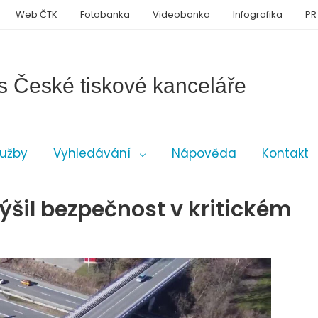
Web ČTK
Fotobanka
Videobanka
Infografika
PR
s České tiskové kanceláře
lužby
Vyhledávání
Nápověda
Kontakt
ýšil bezpečnost v kritickém