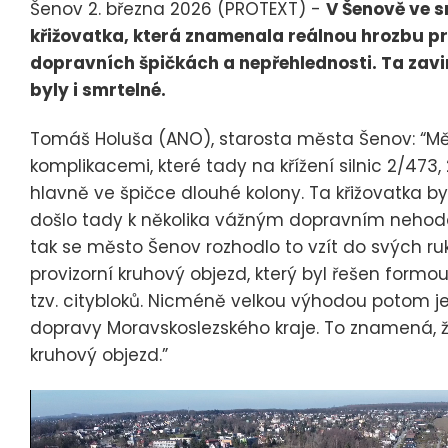
Šenov 2. března 2026 (PROTEXT) -
V Šenově ve 
křižovatka, která znamenala reálnou hrozbu pr
dopravních špičkách a nepřehlednosti. Ta zavin
byly i smrtelné.
Tomáš Holuša (ANO), starosta města Šenov: “M
komplikacemi, které tady na křížení silnic 2/473, 
hlavně ve špičce dlouhé kolony. Ta křižovatka b
došlo tady k několika vážným dopravním nehodám
tak se město Šenov rozhodlo to vzít do svých ru
provizorní kruhový objezd, který byl řešen for
tzv. citybloků. Nicméně velkou výhodou potom je,
dopravy Moravskoslezského kraje. To znamená,
kruhový objezd.”