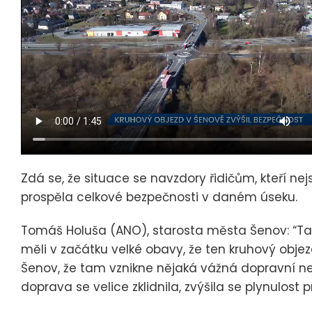
Zdá se, že situace se navzdory řidičům, kteří nejs
prospěla celkové bezpečnosti v daném úseku.
Tomáš Holuša (ANO), starosta města Šenov: “Tak,
měli v začátku velké obavy, že ten kruhový objezd
Šenov, že tam vznikne nějaká vážná dopravní neh
doprava se velice zklidnila, zvýšila se plynulost 