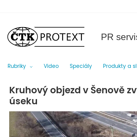
PR servi
Rubriky
Video
Speciály
Produkty a s
Kruhový objezd v Šenově zv
úseku