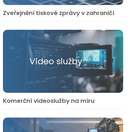
Zveřejnění tiskové zprávy v zahraničí
Video služby
Komerční videoslužby na míru