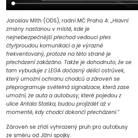
Jaroslav Míth (ODS), radní MČ Praha 4:
„Hlavní
změny nastanou v místě, kde je
nejnebezpečnější přechod vedoucí přes
čtyřproudou komunikaci a je výrazně
frekventovaný, protože na této straně je
přecházení zakázáno. Takže je dohodnuto, že se
tam vybuduje z LEGA dočasný dělící ostrůvek,
který umožní ochranu chodců a zároveň se
přeprogramuje světelná signalizace, která zase
umožní, že auta a autobusy, které pojedou z
ulice Antala Staška, budou projíždět až v
momentě, kdy chodci dokončí přecházení.“
Zároveň se zřídí vyhrazený pruh pro autobusy
ze směru od Jižní spojky.