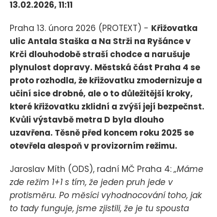
13.02.2026, 11:11
Praha 13. února 2026 (PROTEXT) -
Křižovatka
ulic Antala Staška a Na Strži na Ryšánce v
Krči dlouhodobě straší chodce a narušuje
plynulost dopravy. Městská část Praha 4 se
proto rozhodla, že křižovatku zmodernizuje a
učiní sice drobné, ale o to důležitější kroky,
které křižovatku zklidní a zvýší její bezpečnst.
Kvůli výstavbě metra D byla dlouho
uzavřena. Těsně před koncem roku 2025 se
otevřela alespoň v provizorním režimu.
Jaroslav Míth (ODS), radní MČ Praha 4:
„Máme
zde režim 1+1 s tím, že jeden pruh jede v
protisměru. Po měsíci vyhodnocování toho, jak
to tady funguje, jsme zjistili, že je tu spousta