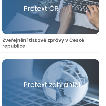
Protext ČR
Zveřejnění tiskové zprávy v České
republice
Protext zahraničí