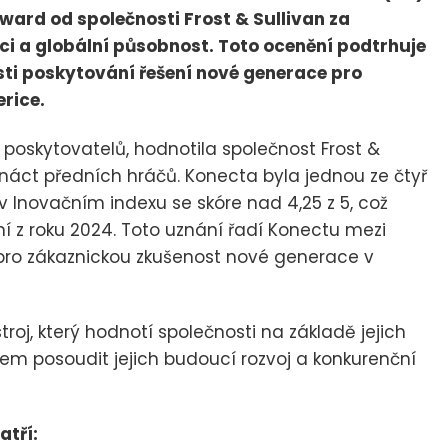
Award od společnosti Frost & Sullivan za
nci a globální působnost. Toto ocenění podtrhuje
ti poskytování řešení nové generace pro
rice.
 poskytovatelů, hodnotila společnost Frost &
trnáct předních hráčů. Konecta byla jednou ze čtyř
 v Inovačním indexu se skóre nad 4,25 z 5, což
í z roku 2024. Toto uznání řadí Konectu mezi
y pro zákaznickou zkušenost nové generace v
j, který hodnotí společnosti na základě jejich
lem posoudit jejich budoucí rozvoj a konkurenční
atří: