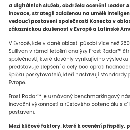
a digitálních služeb, obdržela ocenění Leader 
inovace, strategii založenou na umělé intelige
vedoucí postavení společnosti Konecta v oblas
zákaznickou zkušenost v Evropě a Latinské Ame
V Evropě, kde v dané oblasti působí více než 250
Sullivan v rámci letošní analýzy Frost Radar™ č
společností, které dosáhly vynikajícího výsledku
představuje zlepšení o celý bod oproti hodnocen
špičku poskytovatelů, kteří nastavují standard
Evropě.
Frost Radar™ je uznávaný benchmarkingový nástro
inovační výkonnosti a růstového potenciálu s cí
postavení.
Mezi klíčové faktory, které k ocenění přispěly, p