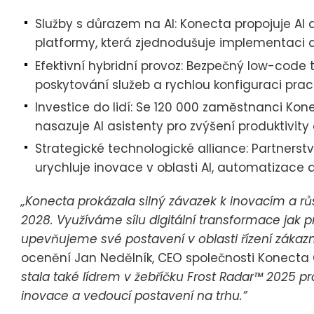
Služby s důrazem na AI: Konecta propojuje AI
platformy, která zjednodušuje implementaci a
Efektivní hybridní provoz: Bezpečný low-code 
poskytování služeb a rychlou konfiguraci prac
Investice do lidí: Se 120 000 zaměstnanci Kone
nasazuje AI asistenty pro zvýšení produktivity 
Strategické technologické alliance: Partners
urychluje inovace v oblasti AI, automatizace 
„Konecta prokázala silný závazek k inovacím a rů
2028. Využíváme sílu digitální transformace jak pr
upevňujeme své postavení v oblasti řízení zákazn
ocenění Jan Nedělník, CEO společnosti Konecta
stala také lídrem v žebříčku Frost Radar™ 2025 pr
inovace a vedoucí postavení na trhu.”