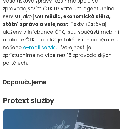
Vaše tiskové zprávy rozšíříme spolu se
zpravodajstvím ČTK uživatelům agenturního
servisu jako jsou
média, ekonomická sféra,
státní správa a veřejnost
. Texty zůstávají
uloženy v Infobance ČTK, jsou součástí mobilní
aplikace ČTK a obdrží je také tisíce odběratelů
našeho
e-mail servisu
. Veřejnosti je
zpřístupníme na více než 15 zpravodajských
portálech.
Doporučujeme
Protext služby