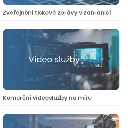
Zveřejnění tiskové zprávy v zahraničí
Video služby
Komerční videoslužby na míru