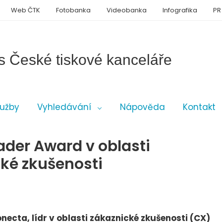
Web ČTK
Fotobanka
Videobanka
Infografika
PR
s České tiskové kanceláře
lužby
Vyhledávání
Nápověda
Kontakt
ader Award v oblasti
cké zkušenosti
necta, lídr v oblasti zákaznické zkušenosti (CX)