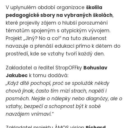
V uplynulém období organizace
školila
pedagogické sbory na vybraných školách
,
které projevily zájem o hlubší porozumění
tématům spojeným s atypickým vývojem.
Projekt „Jiný? No a co!“ na tuto zkušenost
navazuje a přenáší edukaci přímo k dětem do
prostředí, kde se vztahy tvoří každý den.
Zakladatel a ředitel StropOFFky
Bohuslav
Jakubec
k tomu dodává:
„Když dítě pochopí, proč se spolužák někdy
chová jinak, často tím mizí strach, napětí i
posměch. Nejde o nálepky nebo diagnózy, ale o
vztahy, bezpečí a schopnost být k sobě
navzájem vnímaví.“
Zakladatel projektu ÁMOS vision
Richard