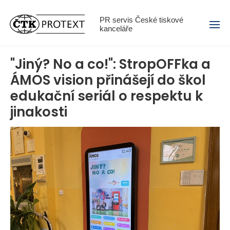
Menu
PR servis České tiskové
kanceláře
"Jiný? No a co!": StropOFFka a
ÁMOS vision přinášejí do škol
edukační seriál o respektu k
jinakosti