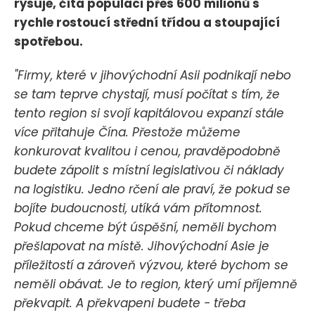
rýsuje, čítá populaci přes 600 milionů s
rychle rostoucí střední třídou a stoupající
spotřebou.
"Firmy, které v jihovýchodní Asii podnikají nebo
se tam teprve chystají, musí počítat s tím, že
tento region si svojí kapitálovou expanzí stále
více přitahuje Čína. Přestože můžeme
konkurovat kvalitou i cenou, pravděpodobně
budete zápolit s místní legislativou či náklady
na logistiku. Jedno rčení ale praví, že pokud se
bojíte budoucnosti, utíká vám přítomnost.
Pokud chceme být úspěšní, neměli bychom
přešlapovat na místě. Jihovýchodní Asie je
příležitostí a zároveň výzvou, které bychom se
neměli obávat. Je to region, který umí příjemně
překvapit. A překvapeni budete - třeba