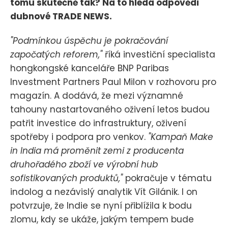
tomu skutečně tak? Na to hledá odpovědi
dubnové TRADE NEWS.
"Podmínkou úspěchu je pokračování
započatých reforem,"
říká investiční specialista
hongkongské kanceláře BNP Paribas
Investment Partners Paul Milon v rozhovoru pro
magazín. A dodává, že mezi významné
tahouny nastartovaného oživení letos budou
patřit investice do infrastruktury, oživení
spotřeby i podpora pro venkov.
"Kampaň Make
in India má proměnit zemi z producenta
druhořadého zboží ve výrobní hub
sofistikovaných produktů,"
pokračuje v tématu
indolog a nezávislý analytik Vít Gilánik. I on
potvrzuje, že Indie se nyní přiblížila k bodu
zlomu, kdy se ukáže, jakým tempem bude