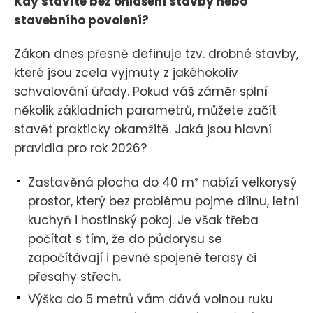
Kdy stavíte bez ohlášení stavby nebo
stavebního povolení?
Zákon dnes přesně definuje tzv. drobné stavby,
které jsou zcela vyjmuty z jakéhokoliv
schvalování úřady. Pokud váš záměr splní
několik základních parametrů, můžete začít
stavět prakticky okamžitě. Jaká jsou hlavní
pravidla pro rok 2026?
Zastavěná plocha do 40 m² nabízí velkorysý
prostor, který bez problému pojme dílnu, letní
kuchyň i hostinský pokoj. Je však třeba
počítat s tím, že do půdorysu se
započítávají i pevně spojené terasy či
přesahy střech.
Výška do 5 metrů vám dává volnou ruku