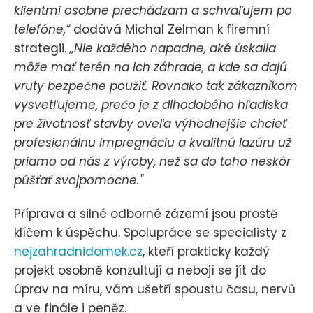
klientmi osobne prechádzam a schvaľujem po
telefóne,“
dodává Michal Zelman k firemní
strategii.
„Nie každého napadne, aké úskalia
môže mať terén na ich záhrade, a kde sa dajú
vruty bezpečne použiť. Rovnako tak zákazníkom
vysvetľujeme, prečo je z dlhodobého hľadiska
pre životnosť stavby oveľa výhodnejšie chcieť
profesionálnu impregnáciu a kvalitnú lazúru už
priamo od nás z výroby, než sa do toho neskôr
púšťať svojpomocne."
Příprava a silné odborné zázemí jsou prostě
klíčem k úspěchu. Spolupráce se specialisty z
nejzahradnidomek.cz
, kteří prakticky každý
projekt osobně konzultují a nebojí se jít do
úprav na míru, vám ušetří spoustu času, nervů
a ve finále i peněz.