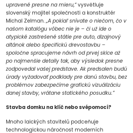
upravené presne na mieru,“
vysvětluje
slovenský majitel společnosti a konstruktér
Michal Zelman.
„A pokiaľ snívate o niečom, čo v
našom katalógu vôbec nie je – či už ide o
atypické zastrešené státie pre auto, dizajnový
altánok alebo špecifickú drevostavbu –
spoločne spracujeme návrh od prvej skice až
po najmenšie detaily tak, aby výsledok presne
zodpovedal vašej predstave. Ak predsalen budú
úrady vyžadovať podklady pre danú stavbu, bez
problémov zabezpečíme grafickú vizuálizáciu
danej stavby, vrátane statického posudku.”
Stavba domku na klíč nebo svépomocí?
Mnoho laických stavitelů podceňuje
technologickou náročnost moderních