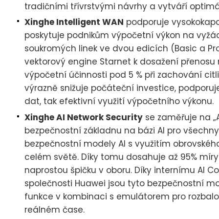
tradičními třívrstvými návrhy a vytváří optimá
Xinghe Intelligent WAN
podporuje vysokokapac
poskytuje podnikům výpočetní výkon na vyžádá
soukromých linek ve dvou edicích (Basic a Pr
vektorový engine Starnet k dosažení přenosu 
výpočetní účinnosti pod 5 % při zachování citl
výrazně snižuje počáteční investice, podporuje
dat, tak efektivní využití výpočetního výkonu.
Xinghe AI Network Security
se zaměřuje na „AI
bezpečnostní základnu na bázi AI pro všechny
bezpečnostní modely AI s využitím obrovského
celém světě. Díky tomu dosahuje až 95% mír
naprostou špičku v oboru. Díky internímu AI
společnosti Huawei jsou tyto bezpečnostní mod
funkce v kombinaci s emulátorem pro rozbalová
reálném čase.