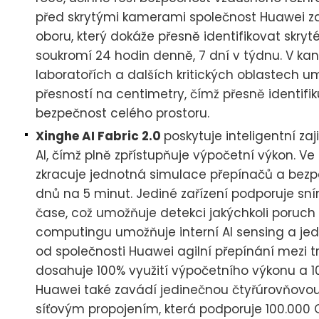
před skrytými kamerami společnost Huawei za
oboru, který dokáže přesně identifikovat skry
soukromí 24 hodin denně, 7 dní v týdnu. V k
laboratořích a dalších kritických oblastech u
přesností na centimetry, čímž přesně identifi
bezpečnost celého prostoru.
Xinghe AI Fabric 2.0
poskytuje inteligentní z
AI, čímž plně zpřístupňuje výpočetní výkon. 
zkracuje jednotná simulace přepínačů a bezp
dnů na 5 minut. Jediné zařízení podporuje sn
čase, což umožňuje detekci jakýchkoli poruch
computingu umožňuje interní AI sensing a jed
od společnosti Huawei agilní přepínání mezi t
dosahuje 100% využití výpočetního výkonu a 1
Huawei také zavádí jedinečnou čtyřúrovňovou
síťovým propojením, která podporuje 100.000 G