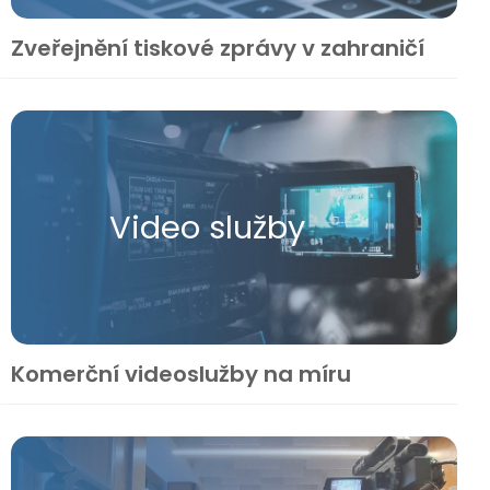
Zveřejnění tiskové zprávy v zahraničí
Video služby
Komerční videoslužby na míru