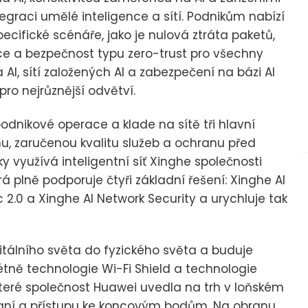
egraci umělé inteligence a sítí. Podnikům nabízí
pecifické scénáře, jako je nulová ztráta paketů,
nce a bezpečnost typu zero-trust pro všechny
a AI, sítí založených AI a zabezpečení na bázi AI
pro nejrůznější odvětví.
odnikové operace a klade na sítě tři hlavní
nu, zaručenou kvalitu služeb a ochranu před
využívá inteligentní síť Xinghe společnosti
rá plně podporuje čtyři základní řešení: Xinghe AI
 2.0 a Xinghe AI Network Security a urychluje tak
gitálního světa do fyzického světa a buduje
ně technologie Wi-Fi Shield a technologie
teré společnost Huawei uvedla na trh v loňském
raní a přístupu ke koncovým bodům. Na obranu