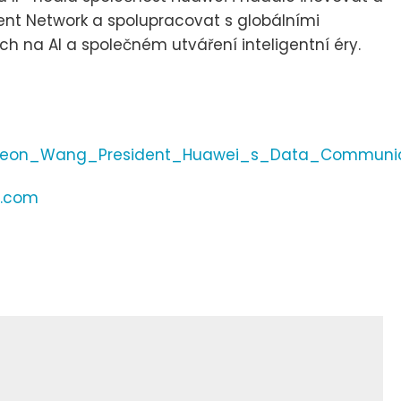
gent Network a spolupracovat s globálními
h na AI a společném utváření inteligentní éry.
Leon_Wang_President_Huawei_s_Data_Communica
i.com