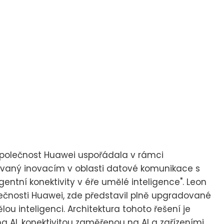
Společnost Huawei uspořádala v rámci
aný inovacím v oblasti datové komunikace s
gentní konektivity v éře umělé inteligence". Leon
ečnosti Huawei, zde představil plně upgradované
ou inteligenci. Architektura tohoto řešení je
AI, konektivitou zaměřenou na AI a zařízeními