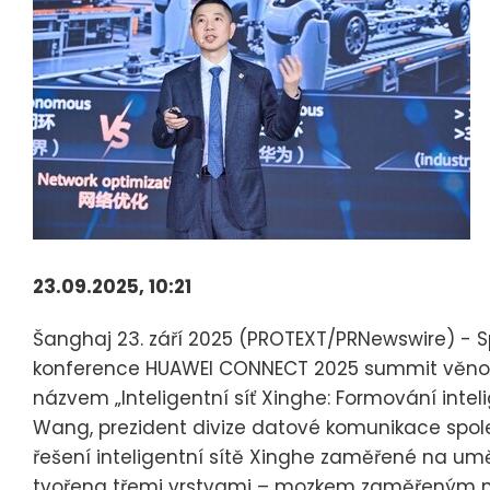
23.09.2025, 10:21
Šanghaj 23. září 2025 (PROTEXT/PRNewswire) - 
konference HUAWEI CONNECT 2025 summit věnov
názvem „Inteligentní síť Xinghe: Formování inteli
Wang, prezident divize datové komunikace spol
řešení inteligentní sítě Xinghe zaměřené na uměl
tvořena třemi vrstvami – mozkem zaměřeným na 