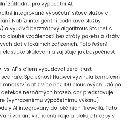
lní základnu pro výpočetní AI.
itní integrované výpočetní síťové služby a
ní. Nabízí inteligentní podnikové služby
o) a využívá bezztrátový algoritmus Starnet a
na dlouhé vzdálenosti bez ztráty paketů a ztráty
ivých dat v lokálních zařízeních. Toto řešení
 elastické škálování a zajišťuje jak bezpečnost
 vs. AI" s cílem vybudovat zero-trust
 scénáře. Společnost Huawei vyvinula komplexní
 množství dat z více než 100 cloudových uzlů po
y detekce neznámých hrozeb, což představuje
 Core (vyhrazenému výpočetnímu výkonu)
ely AI integrovány do lokálních firewallů. Tato
ní variant virů identifikuje a blokuje hrozby v