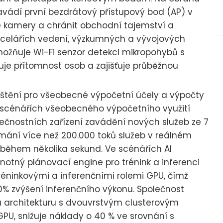
vádí první bezdrátový přístupový bod (AP) v
té kamery a chránit obchodní tajemství a
ancelářích vedení, výzkumných a vývojových
možňuje Wi-Fi senzor detekci mikropohybů s
kuje přítomnost osob a zajišťuje průběžnou
ajištění pro všeobecné výpočetní účely a výpočty
Ve scénářích všeobecného výpočetního využití
ečnostních zařízení zavádění nových služeb ze 7
ímání více než 200.000 toků služeb v reálném
 během několika sekund. Ve scénářích AI
notný plánovací engine pro trénink a inferenci
réninkovými a inferenčními rolemi GPU, čímž
0% zvýšení inferenčního výkonu. Společnost
 architekturu s dvouvrstvým clusterovým
PU, snižuje náklady o 40 % ve srovnání s