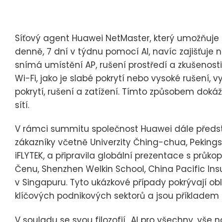
Síťový agent Huawei NetMaster, který umožňuj
denně, 7 dní v týdnu pomocí AI, navíc zajišťuje n
snímá umístění AP, rušení prostředí a zkušenos
Wi-Fi, jako je slabé pokrytí nebo vysoké rušení, 
pokrytí, rušení a zatížení. Tímto způsobem dok
sítí.
V rámci summitu společnost Huawei dále předst
zákazníky včetně Univerzity Čhing-chua, Pekingsk
iFLYTEK, a připravila globální prezentace s průko
Čenu, Shenzhen Welkin School, China Pacific Ins
v Singapuru. Tyto ukázkové případy pokrývají obla
klíčových podnikových sektorů a jsou příkladem g
V souladu se svou filozofií „AI pro všechny, vše