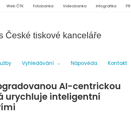
Web ČTK
Fotobanka
Videobanka
Infografika
PR
s České tiskové kanceláře
lužby
Vyhledávání
Nápověda
Kontakt
pgradovanou AI-centrickou
á urychluje inteligentní
vími