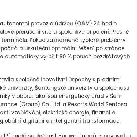
e autonomní provoz a údržbu (O&M) 24 hodin
ulové přerušení sítě a spolehlivé připojení. Přesně
ti terminálu. Pokud zaznamená typické problémy
vypočítá a uskuteční optimální řešení po stránce
áže automaticky vyřešit 80 % poruch bezdrátových
avila společné inovativní úspěchy s předními
é univerzity, Šantungské univerzity a společnosti
pníky v oboru, jako jsou energetický úřad v Šen-
urance (Group) Co., Ltd. a Resorts World Sentosa
sti vzdělávání, elektrické energie, financí a
lobální digitální a inteligentní transformace.
 na IP" hodlá společnost Huawei i nadále inovovat a