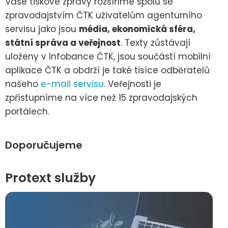
Vaše tiskové zprávy rozšíříme spolu se
zpravodajstvím ČTK uživatelům agenturního
servisu jako jsou
média, ekonomická sféra,
státní správa a veřejnost
. Texty zůstávají
uloženy v Infobance ČTK, jsou součástí mobilní
aplikace ČTK a obdrží je také tisíce odběratelů
našeho
e-mail servisu
. Veřejnosti je
zpřístupníme na více než 15 zpravodajských
portálech.
Doporučujeme
Protext služby