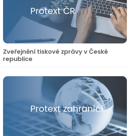
Protext ČR
Zveřejnění tiskové zprávy v České
republice
Protext zahraničí