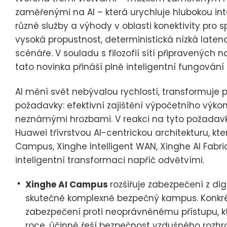
zaměřenými na AI – která urychluje hlubokou int
různé služby a výhody v oblasti konektivity pro s
vysoká propustnost, deterministická nízká late
scénáře. V souladu s filozofií sítí připravených n
tato novinka přináší plně inteligentní fungování 
AI mění svět nebývalou rychlostí, transformuje p
požadavky: efektivní zajištění výpočetního výko
neznámými hrozbami. V reakci na tyto požadavky 
Huawei třívrstvou AI-centrickou architekturu, kte
Campus, Xinghe Intelligent WAN, Xinghe AI Fabric
inteligentní transformaci napříč odvětvími.
Xinghe AI Campus
rozšiřuje zabezpečení z di
skutečně komplexně bezpečný kampus. Konkrét
zabezpečení proti neoprávněnému přístupu, k
roce, účinně řeší bezpečnost vzdušného rozh