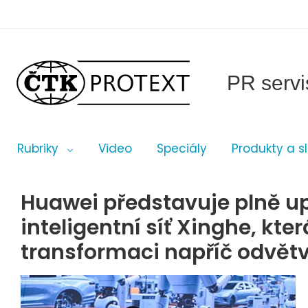
PR servi
Rubriky
Video
Speciály
Produkty a s
Huawei představuje plně u
inteligentní síť Xinghe, kter
transformaci napříč odvět