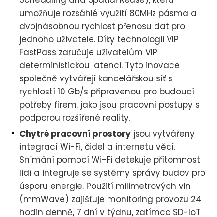
Scheduling and Spatial Reuse), která
umožňuje rozsáhlé využití 80MHz pásma a
dvojnásobnou rychlost přenosu dat pro
jednoho uživatele. Díky technologii VIP
FastPass zaručuje uživatelům VIP
deterministickou latenci. Tyto inovace
společně vytvářejí kancelářskou síť s
rychlostí 10 Gb/s připravenou pro budoucí
potřeby firem, jako jsou pracovní postupy s
podporou rozšířené reality.
Chytré pracovní prostory
jsou vytvářeny
integrací Wi-Fi, čidel a internetu věcí.
Snímání pomocí Wi-Fi detekuje přítomnost
lidí a integruje se systémy správy budov pro
úsporu energie. Použití milimetrových vln
(mmWave) zajišťuje monitoring provozu 24
hodin denně, 7 dní v týdnu, zatímco SD-IoT