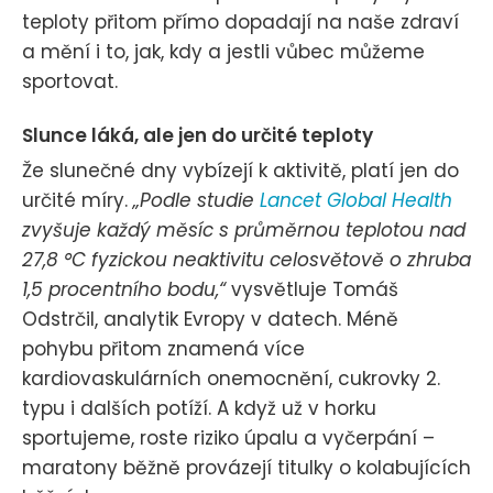
teploty přitom přímo dopadají na naše zdraví
a mění i to, jak, kdy a jestli vůbec můžeme
sportovat.
Slunce láká, ale jen do určité teploty
Že slunečné dny vybízejí k aktivitě, platí jen do
určité míry.
„Podle studie
Lancet Global Health
zvyšuje každý měsíc s průměrnou teplotou nad
27,8 °C fyzickou neaktivitu celosvětově o zhruba
1,5 procentního bodu,“
vysvětluje Tomáš
Odstrčil, analytik Evropy v datech. Méně
pohybu přitom znamená více
kardiovaskulárních onemocnění, cukrovky 2.
typu i dalších potíží. A když už v horku
sportujeme, roste riziko úpalu a vyčerpání –
maratony běžně provázejí titulky o kolabujících