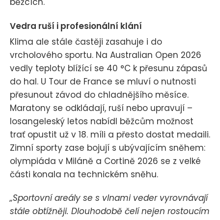
běžcích.
Vedra ruší i profesionální klání
Klima ale stále častěji zasahuje i do
vrcholového sportu. Na Australian Open 2026
vedly teploty blížící se 40 °C k přesunu zápasů
do hal. U Tour de France se mluví o nutnosti
přesunout závod do chladnějšího měsíce.
Maratony se odkládají, ruší nebo upravují –
losangeleský letos nabídl běžcům možnost
trať opustit už v 18. míli a přesto dostat medaili.
Zimní sporty zase bojují s ubývajícím sněhem:
olympiáda v Miláně a Cortině 2026 se z velké
části konala na technickém sněhu.
„Sportovní areály se s vlnami veder vyrovnávají
stále obtížněji. Dlouhodobě čelí nejen rostoucím