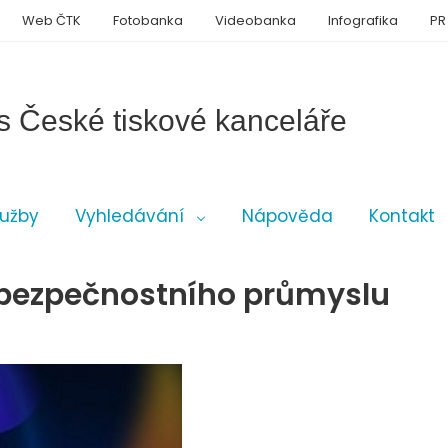
Web ČTK
Fotobanka
Videobanka
Infografika
PR
s České tiskové kanceláře
lužby
Vyhledávání
Nápověda
Kontakt
i bezpečnostního průmyslu