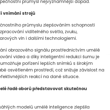
ezpečnostní průmysl nejvýznamnější dopad.
ií vnímání strojů
ečnostního průmyslu zlepšováním schopnosti
zpracování viditelného světla, zvuku,
arových vln i dalšími technologiemi.
ování obrazového signálu prostřednictvím umělé
cování videa a díky inteligentní redukci šumu je
umožňuje pořízení lepších snímků s širokým
ě osvětleném prostředí, což snižuje závislost na
ktivnějších reakcí na dané situace.
 celé řadě oborů představovat skutečnou
zsáhlých modelů umělé inteligence zlepšila