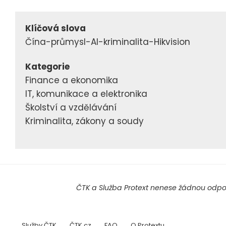
Klíčová slova
Čína-průmysl-AI-kriminalita-Hikvision
Kategorie
Finance a ekonomika
IT, komunikace a elektronika
Školství a vzdělávání
Kriminalita, zákony a soudy
ČTK a Služba Protext nenese žádnou odpov
Služby ČTK
ČTK.cz
FAQ
O Protextu