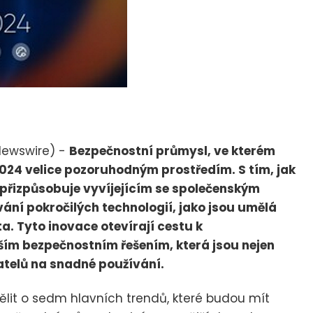
Newswire) -
Bezpečnostní průmysl, ve kterém
 2024 velice pozoruhodným prostředím. S tím, jak
e přizpůsobuje vyvíjejícím se společenským
ní pokročilých technologií, jako jsou umělá
ta. Tyto inovace otevírají cestu k
jším bezpečnostním řešením, která jsou nejen
atelů na snadné používání.
ělit o sedm hlavních trendů, které budou mít