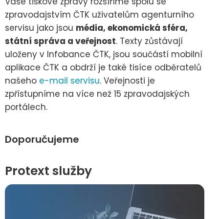
Vaše tiskové zprávy rozšíříme spolu se
zpravodajstvím ČTK uživatelům agenturního
servisu jako jsou
média, ekonomická sféra,
státní správa a veřejnost
. Texty zůstávají
uloženy v Infobance ČTK, jsou součástí mobilní
aplikace ČTK a obdrží je také tisíce odběratelů
našeho
e-mail servisu
. Veřejnosti je
zpřístupníme na více než 15 zpravodajských
portálech.
Doporučujeme
Protext služby