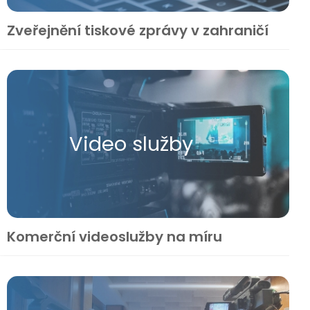
Zveřejnění tiskové zprávy v zahraničí
Video služby
Komerční videoslužby na míru