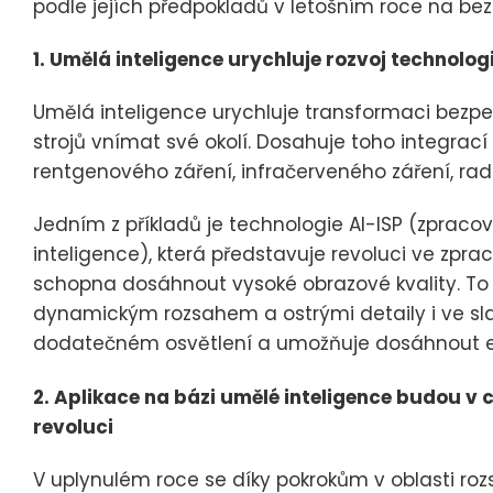
podle jejích předpokladů v letošním roce na b
1. Umělá inteligence urychluje rozvoj technolog
Umělá inteligence urychluje transformaci bezp
strojů vnímat své okolí. Dosahuje toho integrací 
rentgenového záření, infračerveného záření, rad
Jedním z příkladů je technologie AI-ISP (zprac
inteligence), která představuje revoluci ve zpra
schopna dosáhnout vysoké obrazové kvality. To 
dynamickým rozsahem a ostrými detaily i ve slab
dodatečném osvětlení a umožňuje dosáhnout efe
2. Aplikace na bázi umělé inteligence budou v
revoluci
V uplynulém roce se díky pokrokům v oblasti ro