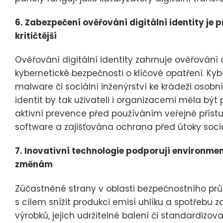
6. Zabezpečení ověřování digitální identity je 
kritičtější
Ověřování digitální identity zahrnuje ověřování a
kybernetické bezpečnosti o klíčové opatření. Kybe
malware či sociální inženýrství ke krádeži osobn
identit by tak uživateli i organizacemi měla být
aktivní prevence před používáním veřejně příst
software a zajišťována ochrana před útoky sociá
7. Inovativní technologie podporují environmen
změnám
Zúčastněné strany v oblasti bezpečnostního prům
s cílem snížit produkci emisí uhlíku a spotřebu z
výrobků, jejich udržitelné balení či standardizo