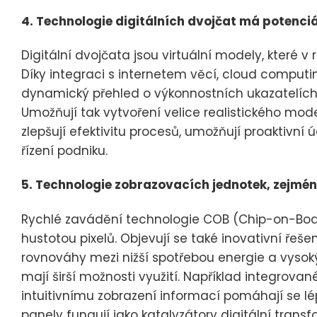
4. Technologie digitálních dvojčat má potenciál
Digitální dvojčata jsou virtuální modely, které v
Díky integraci s internetem věcí, cloud comput
dynamický přehled o výkonnostních ukazatelích 
Umožňují tak vytvoření velice realistického mod
zlepšují efektivitu procesů, umožňují proaktivn
řízení podniku.
5. Technologie zobrazovacích jednotek, zejména 
Rychlé zavádění technologie COB (Chip-on-Board
hustotou pixelů. Objevují se také inovativní řeše
rovnováhy mezi nižší spotřebou energie a vysoký
mají širší možnosti využití. Například integrova
intuitivnímu zobrazení informací pomáhají se lépe
panely fungují jako katalyzátory digitální trans