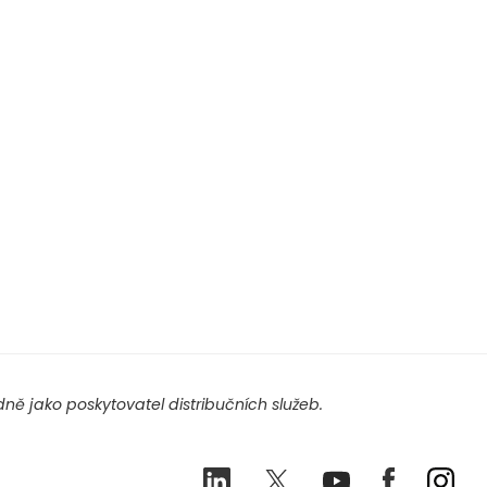
ě jako poskytovatel distribučních služeb.
LinkedIn
Twitter
Youtube
Facebook
Ins