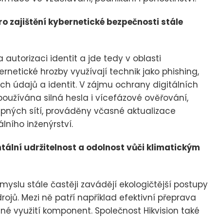
pro zajištění kybernetické bezpečnosti stále
 autorizaci identit a jde tedy v oblasti
rnetické hrozby využívají technik jako phishing,
ích údajů a identit. V zájmu ochrany digitálních
 používána silná hesla i vícefázové ověřování,
upných sítí, prováděny včasné aktualizace
lního inženýrství.
tální udržitelnost a odolnost vůči klimatickým
yslu stále častěji zavádějí ekologičtější postupy
drojů. Mezi ně patří například efektivní přeprava
vané využití komponent. Společnost Hikvision také