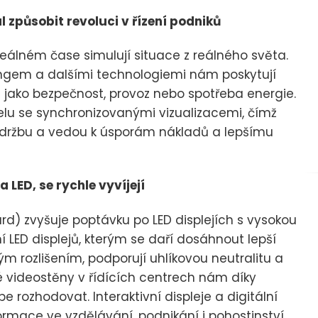
 způsobit revoluci v řízení podniků
 reálném čase simulují situace z reálného světa.
ingem a dalšími technologiemi nám poskytují
jako bezpečnost, provoz nebo spotřeba energie.
elu se synchronizovanými vizualizacemi, čímž
í údržbu a vedou k úsporám nákladů a lepšímu
LED, se rychle vyvíjejí
) zvyšuje poptávku po LED displejích s vysokou
ní LED displejů, kterým se daří dosáhnout lepší
m rozlišením, podporují uhlíkovou neutralitu a
né videostěny v řídících centrech nám díky
 rozhodovat. Interaktivní displeje a digitální
formace ve vzdělávání, podnikání i pohostinství.