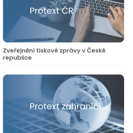
Protext ČR
Zveřejnění tiskové zprávy v České
republice
Protext zahraničí