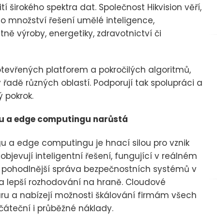
í širokého spektra dat. Společnost Hikvision věří,
ho množství řešení umělé inteligence,
ě výroby, energetiky, zdravotnictví či
otevřených platforem a pokročilých algoritmů,
adě různých oblastí. Podporují tak spolupráci a
 pokrok.
udu a edge computingu narůstá
u a edge computingu je hnací silou pro vznik
objevují inteligentní řešení, fungující v reálném
 či pohodlnější správa bezpečnostních systémů v
a lepší rozhodování na hraně. Cloudové
aru a nabízejí možnosti škálování firmám všech
očáteční i průběžné náklady.