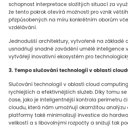
schopnost interpretace složitých situací za využit
že tento pokrok otevírá možnosti pro vznik větší
přizpůsobených na míru konkrétním oborům včetn
vzdělávání.
Jednodušší architektury, vytvořené na základě 
usnadňují snadné zavádění umělé inteligence v ř
vytvářejí inovativní ekosystém pro technologický
3. Tempo slučování technologií v oblasti clo
Slučování technologií v oblasti cloud computing
rychlejších a efektivnějších služeb. Díky tomu se 
čase, jako je inteligentnější kontrola perimetru
cloudu, která nám umožňují okamžitou analýzu 
platformy také minimalizují investice do hardw
velikostí a s libovolnými rozpočty a snižují tak p