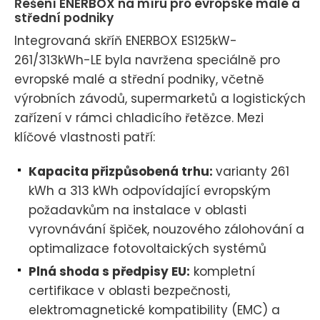
Řešení ENERBOX na míru pro evropské malé a
střední podniky
Integrovaná skříň ENERBOX ES125kW-
261/313kWh-LE byla navržena speciálně pro
evropské malé a střední podniky, včetně
výrobních závodů, supermarketů a logistických
zařízení v rámci chladicího řetězce. Mezi
klíčové vlastnosti patří:
Kapacita přizpůsobená trhu:
varianty 261
kWh a 313 kWh odpovídající evropským
požadavkům na instalace v oblasti
vyrovnávání špiček, nouzového zálohování a
optimalizace fotovoltaických systémů
Plná shoda s předpisy EU:
kompletní
certifikace v oblasti bezpečnosti,
elektromagnetické kompatibility (EMC) a