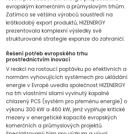
evropským komerčním a průmyslovým trhům.
Zatímco se většina výrobců soustředí na
krátkodobý export produktů, HIZENERGY
prezentovala komplexní výsledky své
strukturované strategie expanze do zahraničí.
Řešení potřeb evropského trhu
prostřednictvím inovací
V reakci na rostoucí poptávku po efektivních a
normám vyhovujících systémech pro ukládání
energie v Evropě uvedla společnost HIZENERGY
na trh vlastními silami vyvinutý kapalně
chlazený PCS (systém pro přeměnu energie) o
výkonu 300 kW a 460 kW, jenž vyplňuje kritické
mezery v energetické kapacitě evropských
komerčních a průmyslových projektů.
Specializovaný tým pro výzkum a vývoj