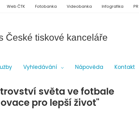
Web ČTK
Fotobanka
Videobanka
Infografika
PR
s České tiskové kanceláře
lužby
Vyhledávání
Nápověda
Kontakt
rovství světa ve fotbale
ovace pro lepší život"