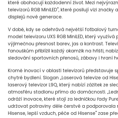
které obohacují každodenní život. Mezi nejvýrazněj
televizorů RGB MiniLED", které posilují vizi značk
displejů nové generace.
V době, kdy se odehrává největší fotbalový turna
model televizoru UXS RGB MiniLED, který využívá 
výjimečnou přesnost barev, jas a kontrast. Telev
fanouškům přiblížil každý okamžik na hřišti, nabízí
sledování sportovních přenosů, zábavy i hraní he
Kromě inovací v oblasti televizorů představuje s
chytré bydlení. Slogan „Laserová televize od Hi
laserový televizor L9Q, který nabízí zážitek ze s
atmosféru stadionu přímo do domácnosti. „Lednič
odráží inovace, které stojí za ledničkou řady Pu
udržovat potraviny déle čerstvé a podporovala m
Hisense, lepší vzduch, péče od Hisense" zase pře