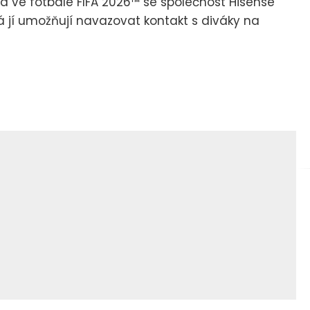
ta ve fotbale FIFA 2026™ se společnost Hisense
á jí umožňují navazovat kontakt s diváky na