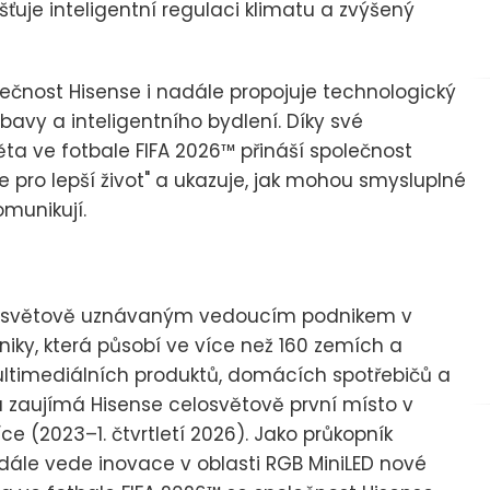
šťuje inteligentní regulaci klimatu a zvýšený
lečnost Hisense i nadále propojuje technologický
ábavy a inteligentního bydlení. Díky své
ěta ve fotbale FIFA 2026™ přináší společnost
pro lepší život" a ukazuje, jak mohou smysluplné
omunikují.
celosvětově uznávaným vedoucím podnikem v
niky, která působí ve více než 160 zemích a
ultimediálních produktů, domácích spotřebičů a
ia zaujímá Hisense celosvětově první místo v
ce (2023–1. čtvrtletí 2026). Jako průkopník
dále vede inovace v oblasti RGB MiniLED nové