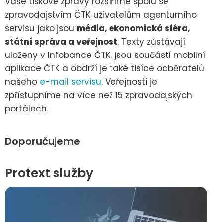
Vaše tiskové zprávy rozšíříme spolu se
zpravodajstvím ČTK uživatelům agenturního
servisu jako jsou
média, ekonomická sféra,
státní správa a veřejnost
. Texty zůstávají
uloženy v Infobance ČTK, jsou součástí mobilní
aplikace ČTK a obdrží je také tisíce odběratelů
našeho
e-mail servisu
. Veřejnosti je
zpřístupníme na více než 15 zpravodajských
portálech.
Doporučujeme
Protext služby