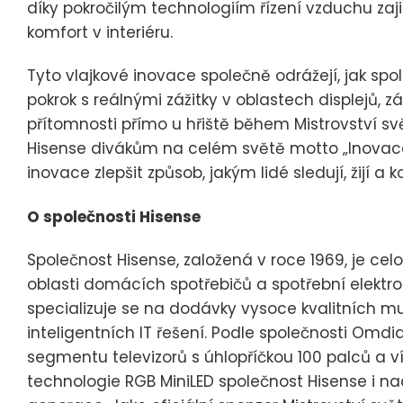
díky pokročilým technologiím řízení vzduchu zaji
komfort v interiéru.
Tyto vlajkové inovace společně odrážejí, jak spo
pokrok s reálnými zážitky v oblastech displejů, z
přítomnosti přímo u hřiště během Mistrovství sv
Hisense divákům na celém světě motto „Inovace 
inovace zlepšit způsob, jakým lidé sledují, žijí a k
O společnosti Hisense
Společnost Hisense, založená v roce 1969, je 
oblasti domácích spotřebičů a spotřební elektro
specializuje se na dodávky vysoce kvalitních m
inteligentních IT řešení. Podle společnosti Omd
segmentu televizorů s úhlopříčkou 100 palců a ví
technologie RGB MiniLED společnost Hisense i na