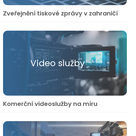
Zveřejnění tiskové zprávy v zahraničí
Video služby
Komerční videoslužby na míru