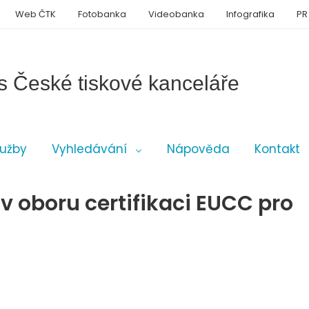
Web ČTK
Fotobanka
Videobanka
Infografika
PR
s České tiskové kanceláře
lužby
Vyhledávání
Nápověda
Kontakt
 v oboru certifikaci EUCC pro