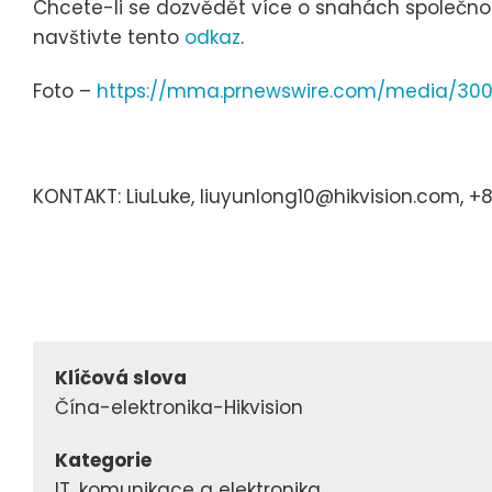
Chcete-li se dozvědět více o snahách společnosti
navštivte tento
odkaz
.
Foto –
https://mma.prnewswire.com/media/300
KONTAKT: LiuLuke, liuyunlong10@hikvision.com, +
Klíčová slova
Čína-elektronika-Hikvision
Kategorie
IT, komunikace a elektronika