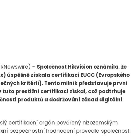
PRNewswire) -
Společnost Hikvision oznámila, že
x) úspěšně získala certifikaci EUCC (Evropského
čných kritérií). Tento milník představuje první
tuto prestižní certifikaci získal, což podtrhuje
ečnosti produktů a dodržování zásad digitální
vislý certifikační orgán pověřený nizozemským
plexní bezpečnostní hodnocení provedla společnost