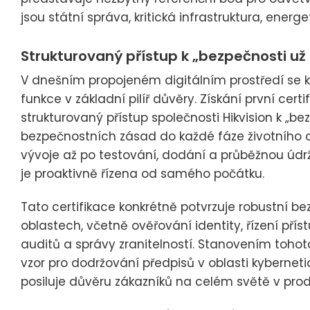
jsou státní správa, kritická infrastruktura, energ
Strukturovaný přístup k „bezpečnosti už
V dnešním propojeném digitálním prostředí se 
funkce v základní pilíř důvěry. Získání první cer
strukturovaný přístup společnosti Hikvision k „be
bezpečnostních zásad do každé fáze životního 
vývoje až po testování, dodání a průběžnou údržb
je proaktivně řízena od samého počátku.
Tato certifikace konkrétně potvrzuje robustní b
oblastech, včetně ověřování identity, řízení př
auditů a správy zranitelností. Stanovením toho
vzor pro dodržování předpisů v oblasti kybernet
posiluje důvěru zákazníků na celém světě v produ