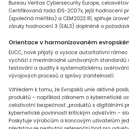
Bureau Veritas Cybersecurity Europe, celosvětov
Certifikovaná řada iDS-2CD7x, jejíž hodnocení 
(společná měřítka) a CEM:2022 R1, splňuje úrov
záruky hodnocení 3 (EAL3) doplněné o požadavk
Orientace v harmonizovaném evropském 
EUCC, nově přijatý a vysoce autoritativní rámec
vychází z mezinárodně uznávaných standardů spo
testování a audity k systematickému ověřování
vývojových procesů a správy zranitelností.
Vzhledem k tomu, že Evropská unie aktivně posi
produktů – například zákonem o kybernetické od
celoživotní bezpečnost „produktů s digitálními pr
kybernetické povinnosti kritickým odvětvím – s
Poskytuje výrobcům a koncovým uživatelům jedn
představuje nezbytný referenční bod pro odvět