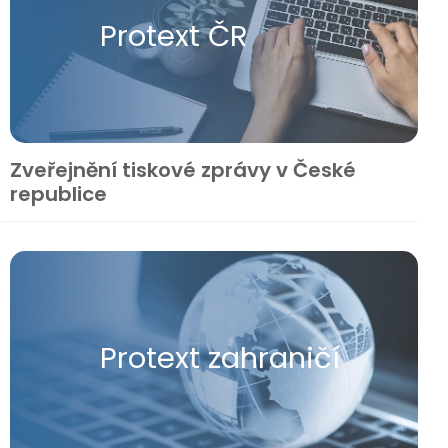
Protext ČR
Zveřejnění tiskové zprávy v České
republice
Protext zahraničí