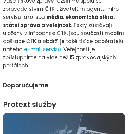
Vaše tiskové zprávy rozšíříme spolu se
zpravodajstvím ČTK uživatelům agenturního
servisu jako jsou
média, ekonomická sféra,
státní správa a veřejnost
. Texty zůstávají
uloženy v Infobance ČTK, jsou součástí mobilní
aplikace ČTK a obdrží je také tisíce odběratelů
našeho
e-mail servisu
. Veřejnosti je
zpřístupníme na více než 15 zpravodajských
portálech.
Doporučujeme
Protext služby