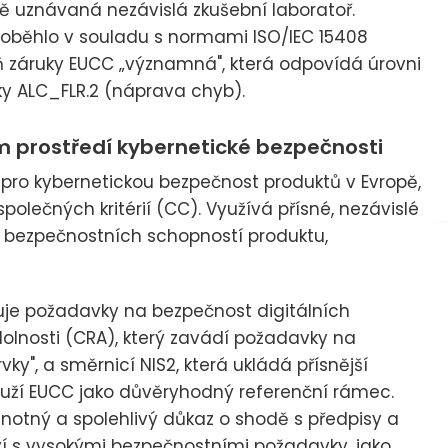
ě uznávaná nezávislá zkušební laboratoř.
proběhlo v souladu s normami ISO/IEC 15408
eň záruky EUCC „významná", která odpovídá úrovni
y ALC_FLR.2 (náprava chyb).
prostředí kybernetické bezpečnosti
 pro kybernetickou bezpečnost produktů v Evropě,
lečných kritérií (CC). Využívá přísné, nezávislé
 bezpečnostních schopností produktu,
luje požadavky na bezpečnost digitálních
olnosti (CRA), který zavádí požadavky na
vky", a směrnicí NIS2, která ukládá přísnější
louží EUCC jako důvěryhodný referenční rámec.
otný a spolehlivý důkaz o shodě s předpisy a
ví s vysokými bezpečnostními požadavky, jako