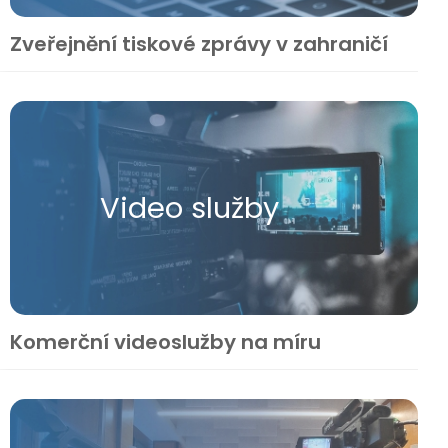
Zveřejnění tiskové zprávy v zahraničí
Video služby
Komerční videoslužby na míru