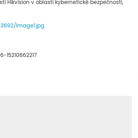
 Hikvision v oblasti kybernetické bezpečnosti,
3692/image1.jpg
86-15210662217