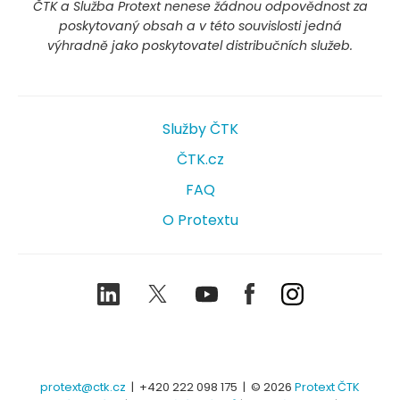
ČTK a Služba Protext nenese žádnou odpovědnost za
poskytovaný obsah a v této souvislosti jedná
výhradně jako poskytovatel distribučních služeb.
Služby ČTK
ČTK.cz
FAQ
O Protextu
LinkedIn
Twitter
Youtube
Facebook
Instagram
protext@ctk.cz
|
+420 222 098 175
| © 2026
Protext ČTK