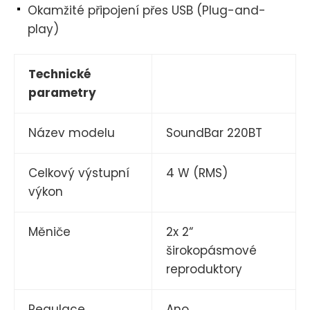
Okamžité připojení přes USB (Plug-and-
play)
Technické
parametry
Název modelu
SoundBar 220BT
Celkový výstupní
4 W (RMS)
výkon
Měniče
2x 2“
širokopásmové
reproduktory
Regulace
Ano