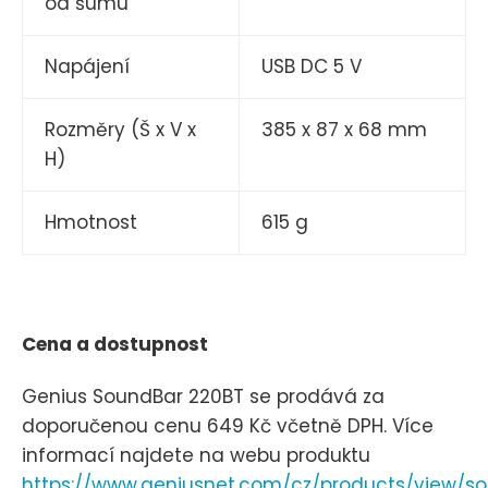
od šumu
Napájení
USB DC 5 V
Rozměry (Š x V x
385 x 87 x 68 mm
H)
Hmotnost
615 g
Cena a dostupnost
Genius SoundBar 220BT se prodává za
doporučenou cenu 649 Kč včetně DPH. Více
informací najdete na webu produktu
https://www.geniusnet.com/cz/products/view/s