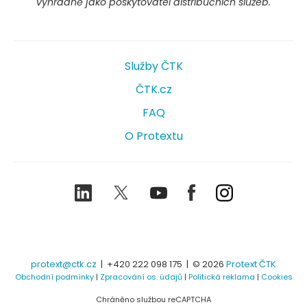
výhradně jako poskytovatel distribučních služeb.
Služby ČTK
ČTK.cz
FAQ
O Protextu
LinkedIn
Twitter
Youtube
Facebook
Instagram
protext@ctk.cz
|
+420 222 098 175
| © 2026
Protext ČTK
Obchodní podmínky
|
Zpracování os. údajů
|
Politická reklama
|
Cookies
Chráněno službou reCAPTCHA