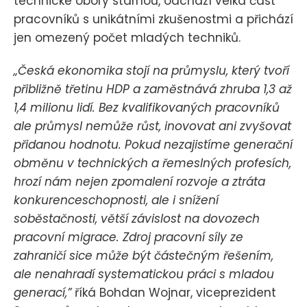
technické obory stárnou, odchází velká část
pracovníků s unikátními zkušenostmi a přichází
jen omezený počet mladých techniků.
„Česká ekonomika stojí na průmyslu, který tvoří
přibližně třetinu HDP a zaměstnává zhruba 1,3 až
1,4 milionu lidí. Bez kvalifikovaných pracovníků
ale průmysl nemůže růst, inovovat ani zvyšovat
přidanou hodnotu. Pokud nezajistíme generační
obměnu v technických a řemeslných profesích,
hrozí nám nejen zpomalení rozvoje a ztráta
konkurenceschopnosti, ale i snížení
soběstačnosti, větší závislost na dovozech
pracovní migrace. Zdroj pracovní síly ze
zahraničí sice může být částečným řešením,
ale nenahradí systematickou práci s mladou
generací,”
říká Bohdan Wojnar, viceprezident