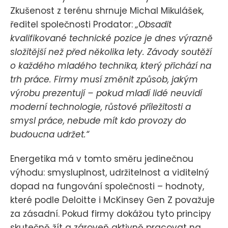
Zkušenost z terénu shrnuje Michal Mikulášek,
ředitel společnosti Prodator:
„Obsadit
kvalifikované technické pozice je dnes výrazně
složitější než před několika lety. Závody soutěží
o každého mladého technika, který přichází na
trh práce. Firmy musí změnit způsob, jakým
výrobu prezentují – pokud mladí lidé neuvidí
moderní technologie, růstové příležitosti a
smysl práce, nebude mít kdo provozy do
budoucna udržet.“
Energetika má v tomto směru jedinečnou
výhodu: smysluplnost, udržitelnost a viditelný
dopad na fungování společnosti – hodnoty,
které podle Deloitte i McKinsey Gen Z považuje
za zásadní. Pokud firmy dokážou tyto principy
skutečně žít a zároveň aktivně pracovat na