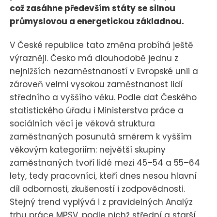
což zasáhne především státy se silnou
průmyslovou a energetickou základnou.
V České republice tato změna probíhá ještě
výrazněji. Česko má dlouhodobě jednu z
nejnižších nezaměstnaností v Evropské unii a
zároveň velmi vysokou zaměstnanost lidí
středního a vyššího věku. Podle dat Českého
statistického úřadu i Ministerstva práce a
sociálních věcí je věková struktura
zaměstnaných posunutá směrem k vyšším
věkovým kategoriím: největší skupiny
zaměstnaných tvoří lidé mezi 45–54 a 55–64
lety, tedy pracovníci, kteří dnes nesou hlavní
díl odbornosti, zkušeností i zodpovědnosti.
Stejný trend vyplývá i z pravidelných Analýz
trhu práce MPSV, podle nichž střední a starší