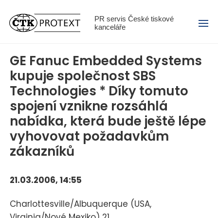
Menu
PR servis České tiskové
kanceláře
GE Fanuc Embedded Systems
kupuje společnost SBS
Technologies * Díky tomuto
spojení vznikne rozsáhlá
nabídka, která bude ještě lépe
vyhovovat požadavkům
zákazníků
21.03.2006, 14:55
Charlottesville/Albuquerque (USA,
Virginia/Nové Mexiko) 21.