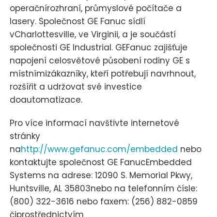
operačnírozhraní, průmyslové počítače a
lasery. Společnost GE Fanuc sídlí
vCharlottesville, ve Virginii, a je součástí
společnosti GE Industrial. GEFanuc zajišťuje
napojení celosvětové působení rodiny GE s
místnímizákazníky, kteří potřebují navrhnout,
rozšířit a udržovat své investice
doautomatizace.
Pro více informací navštivte internetové
stránky
na
http://www.gefanuc.com/embedded
nebo
kontaktujte společnost GE FanucEmbedded
Systems na adrese: 12090 S. Memorial Pkwy,
Huntsville, AL 35803nebo na telefonním čísle:
(800) 322-3616 nebo faxem: (256) 882-0859
čiprostřednictvím