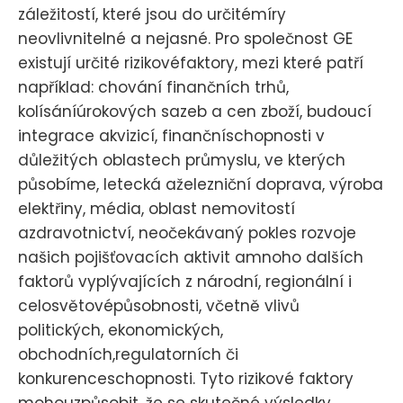
záležitostí, které jsou do určitémíry
neovlivnitelné a nejasné. Pro společnost GE
existují určité rizikovéfaktory, mezi které patří
například: chování finančních trhů,
kolísáníúrokových sazeb a cen zboží, budoucí
integrace akvizicí, finančníschopnosti v
důležitých oblastech průmyslu, ve kterých
působíme, letecká aželezniční doprava, výroba
elektřiny, média, oblast nemovitostí
azdravotnictví, neočekávaný pokles rozvoje
našich pojišťovacích aktivit amnoho dalších
faktorů vyplývajících z národní, regionální i
celosvětovépůsobnosti, včetně vlivů
politických, ekonomických,
obchodních,regulatorních či
konkurenceschopnosti. Tyto rizikové faktory
mohouzpůsobit, že se skutečné výsledky