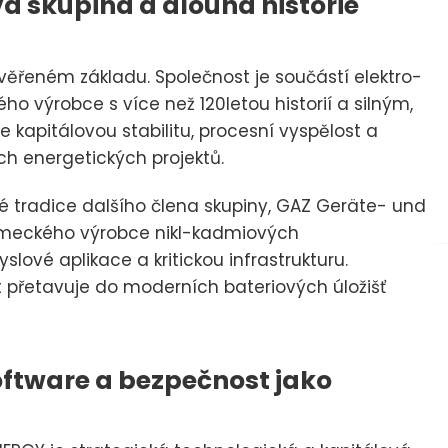
vá skupina a dlouhá historie
řeném základu. Společnost je součástí elektro-
o výrobce s více než 120letou historií a silným,
e kapitálovou stabilitu, procesní vyspělost a
ch energetických projektů.
 tradice dalšího člena skupiny, GAZ Geräte- und
meckého výrobce nikl-kadmiových
ové aplikace a kritickou infrastrukturu.
 přetavuje do moderních bateriových úložišť
ftware a bezpečnost jako