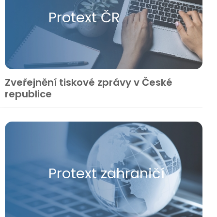
Protext ČR
Zveřejnění tiskové zprávy v České
republice
Protext zahraničí