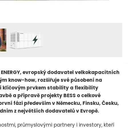
 ENERGY, evropský dodavatel velkokapacitních
bým know-how, rozšiřuje své působení na
 klíčovým prvkem stability a flexibility
vbě a přípravě projekty BESS o celkové
první fázi především v Německu, Finsku, Česku,
edním z největších dodavatelů v Evropě.
tmi, průmyslovými partnery i investory, kteří