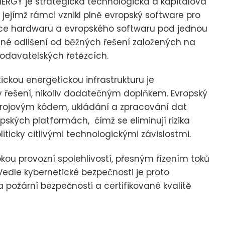
ERGY je strategická technologická a kapitálová
jejímž rámci vznikl plně evropský software pro
grace hardwaru a evropského softwaru pod jednou
né odlišení od běžných řešení založených na
davatelských řetězcích.
ickou energetickou infrastrukturu je
y řešení, nikoliv dodatečným doplňkem. Evropský
rojovým kódem, ukládání a zpracování dat
ských platformách, čímž se eliminují rizika
ticky citlivými technologickými závislostmi.
kou provozní spolehlivostí, přesným řízením toků
 Vedle kybernetické bezpečnosti je proto
ožární bezpečnosti a certifikované kvalitě