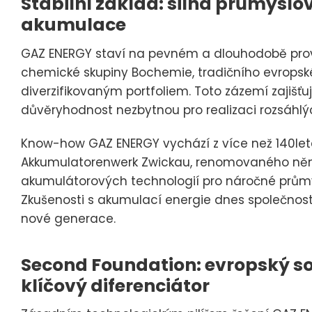
Stabilní základ: silná průmyslo
akumulace
GAZ ENERGY staví na pevném a dlouhodobě prově
chemické skupiny Bochemie, tradičního evropskéh
diverzifikovaným portfoliem. Toto zázemí zajišťuj
důvěryhodnost nezbytnou pro realizaci rozsáhlý
Know-how GAZ ENERGY vychází z více než 140leté
Akkumulatorenwerk Zwickau, renomovaného ně
akumulátorových technologií pro náročné průmysl
Zkušenosti s akumulací energie dnes společnost
nové generace.
Second Foundation: evropský so
klíčový diferenciátor