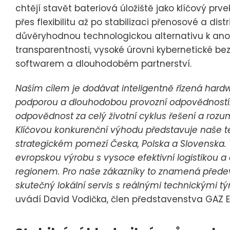
chtějí stavět bateriová úložiště jako klíčový p
přes flexibilitu až po stabilizaci přenosové a dis
důvěryhodnou technologickou alternativu k 
transparentnosti, vysoké úrovni kybernetické 
softwarem a dlouhodobém partnerství.
Naším cílem je dodávat inteligentně řízená har
podporou a dlouhodobou provozní odpovědností.
odpovědnost za celý životní cyklus řešení a rozu
Klíčovou konkurenční výhodu představuje naše 
strategickém pomezí Česka, Polska a Slovenska
evropskou výrobu s vysoce efektivní logistikou a ok
regionem. Pro naše zákazníky to znamená předevš
skutečný lokální servis s reálnými technickými t
uvádí David Vodička, člen představenstva GAZ 