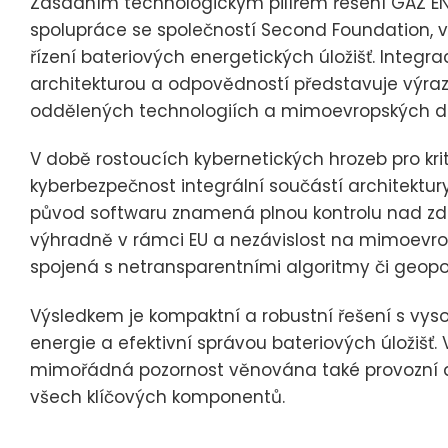
Zásadním technologickým pilířem řešení GAZ EN
spolupráce se společností Second Foundation, v 
řízení bateriových energetických úložišť. Inte
architekturou a odpovědností představuje výraz
oddělených technologiích a mimoevropských do
V době rostoucích kybernetických hrozeb pro krit
kyberbezpečnost integrální součástí architektur
původ softwaru znamená plnou kontrolu nad zd
výhradně v rámci EU a nezávislost na mimoevrop
spojená s netransparentními algoritmy či geopoli
Výsledkem je kompaktní a robustní řešení s vyso
energie a efektivní správou bateriových úložišť.
mimořádná pozornost věnována také provozní a p
všech klíčových komponentů.