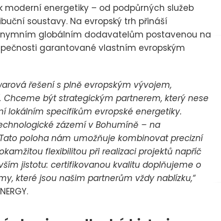
rvek moderní energetiky – od podpůrných služeb
tribuční soustavy. Na evropský trh přináší
anonymním globálním dodavatelům postavenou na
bezpečnosti garantované vlastním evropským
dwarová řešení s plně evropským vývojem,
 Chceme být strategickým partnerem, který nese
mí lokálním specifikům evropské energetiky.
technologické zázemí v Bohumíně – na
. Tato poloha nám umožňuje kombinovat precizní
amžitou flexibilitou při realizaci projektů napříč
ím jistotu: certifikovanou kvalitu doplňujeme o
ýmy, které jsou našim partnerům vždy nablízku,“
ENERGY.