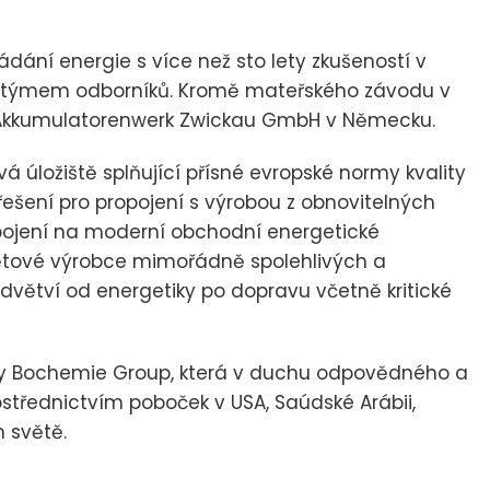
dání energie s více než sto lety zkušeností v
m týmem odborníků. Kromě mateřského závodu v
 Akkumulatorenwerk Zwickau GmbH v Německu.
á úložiště splňující přísné evropské normy kvality
 řešení pro propojení s výrobou z obnovitelných
 napojení na moderní obchodní energetické
větové výrobce mimořádně spolehlivých a
dvětví od energetiky po dopravu včetně kritické
iny Bochemie Group, která v duchu odpovědného a
střednictvím poboček v USA, Saúdské Arábii,
m světě.