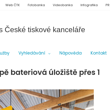
Web ČTK
Fotobanka
Videobanka
Infografika
PR
s České tiskové kanceláře
lužby
Vyhledávání
Nápověda
Kontakt
pě bateriová úložiště přes 1