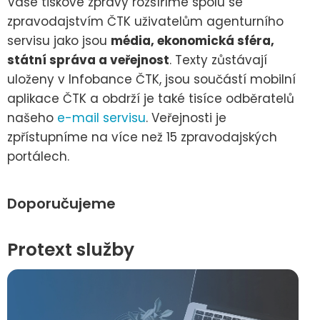
Vaše tiskové zprávy rozšíříme spolu se
zpravodajstvím ČTK uživatelům agenturního
servisu jako jsou
média, ekonomická sféra,
státní správa a veřejnost
. Texty zůstávají
uloženy v Infobance ČTK, jsou součástí mobilní
aplikace ČTK a obdrží je také tisíce odběratelů
našeho
e-mail servisu
. Veřejnosti je
zpřístupníme na více než 15 zpravodajských
portálech.
Doporučujeme
Protext služby