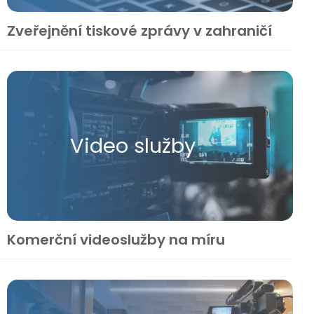
Zveřejnění tiskové zprávy v zahraničí
Video služby
Komerční videoslužby na míru