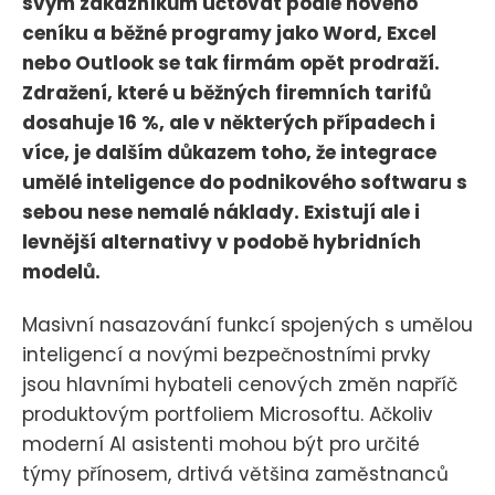
svým zákazníkům účtovat podle nového
ceníku a běžné programy jako Word, Excel
nebo Outlook se tak firmám opět prodraží.
Zdražení, které u běžných firemních tarifů
dosahuje 16 %, ale v některých případech i
více, je dalším důkazem toho, že integrace
umělé inteligence do podnikového softwaru s
sebou nese nemalé náklady. Existují ale i
levnější alternativy v podobě hybridních
modelů.
Masivní nasazování funkcí spojených s umělou
inteligencí a novými bezpečnostními prvky
jsou hlavními hybateli cenových změn napříč
produktovým portfoliem Microsoftu. Ačkoliv
moderní AI asistenti mohou být pro určité
týmy přínosem, drtivá většina zaměstnanců