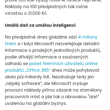
právě tito lidé využijí nové AI funkce nejméně.
Náklady na 100 předplatných tak ročně
vzrostou o 21.000 Kč.
Umělá daň za umělou inteligenci
Na předplatné dnes globálně sází
4 miliony
firem
a i když Microsoft nezveřejňuje detailní
informace o prodejích jednotlivých produktů,
podle dřívější informace a současných
odhadů se
počet firemních uživatelů online
produktů „Office 365“
dnes může pohybovat
okolo půl miliardy lidí.. Nezdražuje tedy jen
„nějaký software“, ale Microsoft zvyšuje
provozní náklady přímo vázané na stamiliony
pracovních míst a jde tak o obrovskou "daň"
uvalenou na globální byznys.