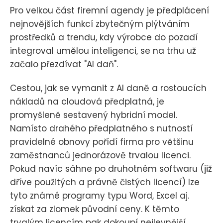
Pro velkou část firemní agendy je předplácení
nejnovějších funkcí zbytečným plýtváním
prostředků a trendu, kdy výrobce do pozadí
integroval umělou inteligenci, se na trhu už
začalo přezdívat "AI daň".
Cestou, jak se vymanit z AI daně a rostoucích
nákladů na cloudová předplatná, je
promyšleně sestavený hybridní model.
Namísto drahého předplatného s nutností
pravidelné obnovy pořídí firma pro většinu
zaměstnanců jednorázově trvalou licenci.
Pokud navíc sáhne po druhotném softwaru (již
dříve použitých a právně čistých licencí) lze
tyto známé programy typu Word, Excel aj.
získat za zlomek původní ceny. K těmto
trvalým licencím pak dokoupí nejlevnější