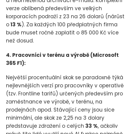
a neomezenou archivaci e-mailů. Komplexní
verze oblíbená především ve velkých
korporacích podraží z 23 na 26 dolarů (nárůst
o
13 %
). Za každých 100 předplatných firma
bude muset ročně zaplatit o 85 000 Kč více
než dosud.
4. Pracovníci v terénu a výrobě (Microsoft
365 F1):
Největší procentuální skok se paradoxně týká
nejlevnějších verzí pro pracovníky v operativě
(tzv. Frontline tarifů) určených především pro
zaměstnance ve výrobě, v terénu, na
prodejnách apod. Stávající ceny jsou sice
minimální, ale skok ze 2,25 na 3 dolary
představuje zdražení o celých
33 %
, ačkoliv