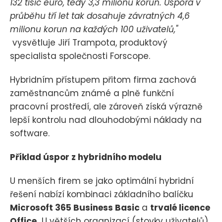
132 tisíc euro, tedy 3,3 milionu korun. Úspora v
průběhu tří let tak dosahuje závratných 4,6
milionu korun na každých 100 uživatelů,"
vysvětluje Jiří Trampota, produktový
specialista společnosti Forscope.
Hybridním přístupem přitom firma zachová
zaměstnancům známé a plně funkční
pracovní prostředí, ale zároveň získá výrazně
lepší kontrolu nad dlouhodobými náklady na
software.
Příklad úspor z hybridního modelu
U menších firem se jako optimální hybridní
řešení nabízí kombinaci základního balíčku
Microsoft 365 Business Basic
a
trvalé licence
Office.
U větších organizací (stovky uživatelů)