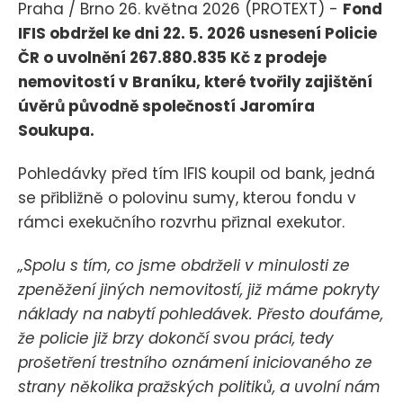
Praha / Brno 26. května 2026 (PROTEXT) -
Fond
IFIS obdržel ke dni 22. 5. 2026 usnesení Policie
ČR o uvolnění 267.880.835 Kč z prodeje
nemovitostí v Braníku, které tvořily zajištění
úvěrů původně společností Jaromíra
Soukupa.
Pohledávky před tím IFIS koupil od bank, jedná
se přibližně o polovinu sumy, kterou fondu v
rámci exekučního rozvrhu přiznal exekutor.
„Spolu s tím, co jsme obdrželi v minulosti ze
zpeněžení jiných nemovitostí, již máme pokryty
náklady na nabytí pohledávek. Přesto doufáme,
že policie již brzy dokončí svou práci, tedy
prošetření trestního oznámení iniciovaného ze
strany několika pražských politiků, a uvolní nám