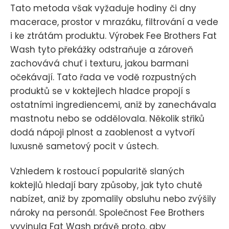
Tato metoda však vyžaduje hodiny či dny
macerace, prostor v mrazáku, filtrování a vede
i ke ztrátám produktu. Výrobek Fee Brothers Fat
Wash tyto překážky odstraňuje a zároveň
zachovává chuť i texturu, jakou barmani
očekávají. Tato řada ve vodě rozpustných
produktů se v koktejlech hladce propojí s
ostatními ingrediencemi, aniž by zanechávala
mastnotu nebo se oddělovala. Několik střiků
dodá nápoji plnost a zaoblenost a vytvoří
luxusně sametový pocit v ústech.
Vzhledem k rostoucí popularitě slaných
koktejlů hledají bary způsoby, jak tyto chutě
nabízet, aniž by zpomalily obsluhu nebo zvýšily
nároky na personál. Společnost Fee Brothers
vyvinula Fat Wash právě proto, aby