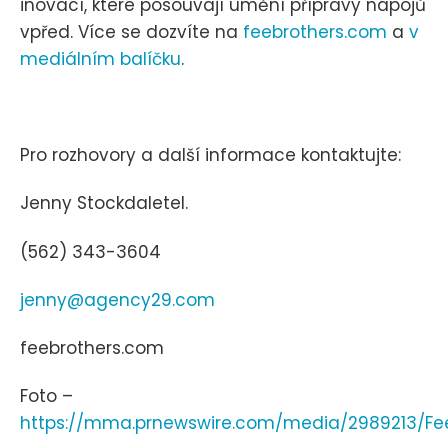
inovací, které posouvají umění přípravy nápojů
vpřed. Více se dozvíte na
feebrothers.com
a
v
mediálním balíčku
.
Pro rozhovory a další informace kontaktujte:
Jenny Stockdaletel.
(562) 343-3604
jenny@agency29.com
feebrothers.com
Foto –
https://mma.prnewswire.com/media/2989213/Fe