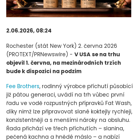
2.06.2026, 08:24
Rochester (stát New York) 2. června 2026
(PROTEXT/PRNewswire) -
V USA se na trhu
objevil 1. června, na mezinárodních trzích
bude k dispozici na podzim
Fee Brothers
, rodinný výrobce příchutí působící
již pátou generaci, uvádí na trh vůbec první
řadu ve vodě rozpustných přípravků Fat Wash,
díky nimž lze připravovat slané koktejly rychleji,
konzistentněji a s menšími nároky na obsluhu.
Řada přichází ve třech příchutích – slanina,
pečená kachna a hnědé máslo – a nabízí