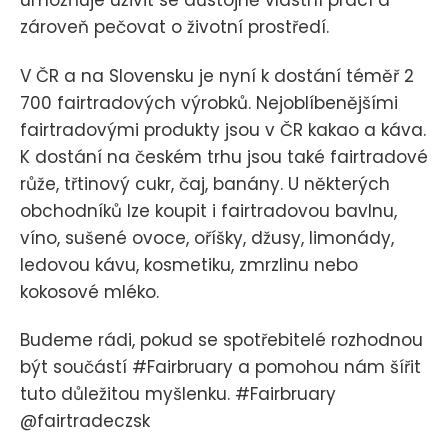
umožňuje uživit se důstojně vlastní prací a
zároveň pečovat o životní prostředí.
V ČR a na Slovensku je nyní k dostání téměř 2
700 fairtradových výrobků. Nejoblíbenějšími
fairtradovými produkty jsou v ČR kakao a káva.
K dostání na českém trhu jsou také fairtradové
růže, třtinový cukr, čaj, banány. U některých
obchodníků lze koupit i fairtradovou bavlnu,
víno, sušené ovoce, oříšky, džusy, limonády,
ledovou kávu, kosmetiku, zmrzlinu nebo
kokosové mléko.
Budeme rádi, pokud se spotřebitelé rozhodnou
být součástí #Fairbruary a pomohou nám šířit
tuto důležitou myšlenku. #Fairbruary
@fairtradeczsk