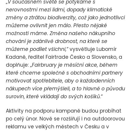
„
V současném světě se potýkáme s
nerovnostmi mezi lidmi, dopady klimatické
změny a ztrátou biodiverzity, což jako jednotlivci
můžeme ovlivnit jen málo. Přesto nějaké
možnosti máme. Změna našeho nákupního
chování je zdánlivě drobnost, na které se
můžeme podílet všichni,“
vysvětluje Lubomír
Kadaně, ředitel Fairtrade Česko a Slovensko, a
doplňuje: „
Fairbruary je měsíční akce, během
které chceme společně s obchodními partnery
motivovat spotřebitele, aby o každodenních
nákupech více přemýšleli, a to hlavně o původu
surovin, které vkládají do svých košíků
.“
Aktivity na podporu kampaně budou probíhat
po celý únor. Nově se rozšiřují i na outdoorovou
reklamu ve velkých městech v Česku a v