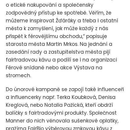
o etické nakupování a společensky
zodpovědný přístup ke spotřebě. Věřím, že
můžeme inspirovat Žďáráky a třeba i ostatní
města k zamyšlení, jak může každý z nás
přispět k férovějšímu obchodu,“ popisuje
starosta města Martin Mrkos. Na jednání a
zasedání rady a zastupitelstva města pijí
fairtradovou kávu a podílí se i na organizaci
Férové snídaně nebo akce Výstava na
stromech.
Do únorové kampaně se zapojí také influenceři
a influencerky např. Terka Koubková, Denisa
Kreglová, nebo Natalia Pažická, kteří obdrží
balíčky s fairtradovými produkty. Společnost
Manner do nich věnovala sušenkové oplatky,
pražírna FairBio výběrovou zrnkovou kávu z