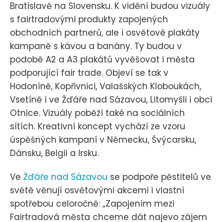
Bratislavě na Slovensku. K vidění budou vizuály
s fairtradovými produkty zapojených
obchodních partnerů, ale i osvětové plakáty
kampaně s kávou a banány. Ty budou v
podobě A2 a A3 plakátů vyvěšovat i města
podporující fair trade. Objeví se tak v
Hodoníně, Kopřivnici, Valašských Kloboukách,
Vsetíně i ve Žďáře nad Sázavou, Litomyšli i obci
Otnice. Vizuály poběží také na sociálních
sítích. Kreativní koncept vychází ze vzoru
úspěšných kampaní v Německu, Švýcarsku,
Dánsku, Belgii a Irsku.
Ve
Žďáře nad Sázavou
se podpoře pěstitelů ve
světě věnují osvětovými akcemi i vlastní
spotřebou celoročně: „Zapojením mezi
Fairtradová města chceme dát najevo zájem