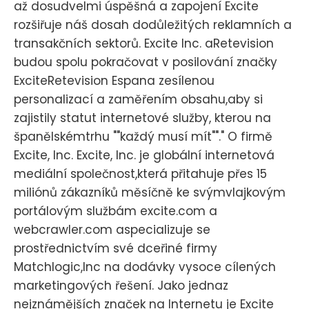
až dosudvelmi úspěšná a zapojení Excite
rozšiřuje náš dosah dodůležitých reklamních a
transakčních sektorů. Excite Inc. aRetevision
budou spolu pokračovat v posilování značky
ExciteRetevision Espana zesílenou
personalizací a zaměřením obsahu,aby si
zajistily statut internetové služby, kterou na
španělskémtrhu ""každý musí mít""." O firmě
Excite, Inc. Excite, Inc. je globální internetová
mediální společnost,která přitahuje přes 15
miliónů zákazníků měsíčně ke svýmvlajkovým
portálovým službám excite.com a
webcrawler.com aspecializuje se
prostřednictvím své dceřiné firmy
Matchlogic,Inc na dodávky vysoce cílených
marketingových řešení. Jako jednaz
nejznámějších značek na Internetu je Excite