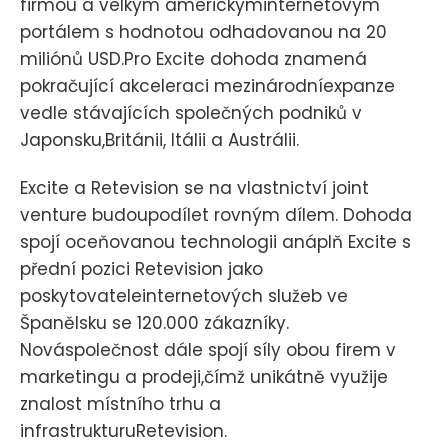
firmou a velkým americkýminternetovým
portálem s hodnotou odhadovanou na 20
miliónů USD.Pro Excite dohoda znamená
pokračující akceleraci mezinárodníexpanze
vedle stávajících společných podniků v
Japonsku,Británii, Itálii a Austrálii.
Excite a Retevision se na vlastnictví joint
venture budoupodílet rovným dílem. Dohoda
spojí oceňovanou technologii anáplň Excite s
přední pozici Retevision jako
poskytovateleinternetových služeb ve
Španělsku se 120.000 zákazníky.
Nováspolečnost dále spojí síly obou firem v
marketingu a prodeji,čímž unikátně využije
znalost místního trhu a
infrastrukturuRetevision.