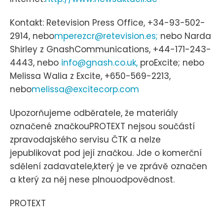
Kontakt: Retevision Press Office, +34-93-502-
2914, nebo
mperezcr@retevision.es;
nebo Narda
Shirley z GnashCommunications, +44-171-243-
4443, nebo
info@gnash.co.uk,
proExcite; nebo
Melissa Walia z Excite, +650-569-2213,
nebo
melissa@excitecorp.com
Upozorňujeme odběratele, že materiály
označené značkouPROTEXT nejsou součástí
zpravodajského servisu ČTK a nelze
jepublikovat pod její značkou. Jde o komerční
sdělení zadavatele,který je ve zprávě označen
a který za něj nese plnouodpovědnost.
PROTEXT