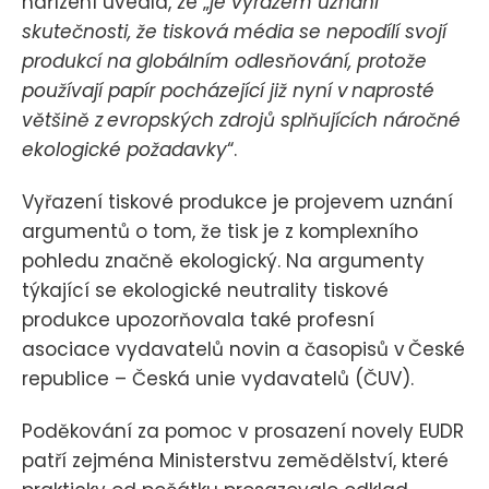
nařízení uvedla, že „
je výrazem uznání
skutečnosti, že tisková média se nepodílí svojí
produkcí na globálním odlesňování, protože
používají papír pocházející již nyní v naprosté
většině z evropských zdrojů splňujících náročné
ekologické požadavky
“.
Vyřazení tiskové produkce je projevem uznání
argumentů o tom, že tisk je z komplexního
pohledu značně ekologický. Na argumenty
týkající se ekologické neutrality tiskové
produkce upozorňovala také profesní
asociace vydavatelů novin a časopisů v České
republice – Česká unie vydavatelů (ČUV).
Poděkování za pomoc v prosazení novely EUDR
patří zejména Ministerstvu zemědělství, které