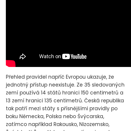
Přehled pravidel napříč Evropou ukazuje, že
jednotný přístup neexistuje. Ze 35 sledovaných
zemí používá 14 států hranici 150 centimetrů a
13 zemí hranici 135 centimetrů. Česká republika
tak patří mezi státy s přísnějšími pravidly po
boku Německa, Polska nebo Švýcarska,
zatímco například Rakousko, Nizozemsko,