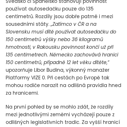
Švédsko či Španělsko stanovují povinnost
používat autosedačku pouze do 135
centimetrů. Rozdíly jsou dobře patrné i mezi
sousedními státy.
„Zatímco v ČR a na
Slovensku musí dítě používat autosedačku do
150 centimetrů výšky nebo 36 kilogramů
hmotnosti, v Rakousku povinnost končí už při
135 centimetrech. Německo zachovává hranici
150 centimetrů, případně 12 let věku dítěte,“
upozorňuje Libor Budina, výkonný manažer
Platformy VIZE 0. Při cestách po Evropě tak
mohou rodiče narazit na odlišná pravidla hned
za hranicemi.
Na první pohled by se mohlo zdát, že rozdíly
mezi jednotlivými zeměmi vycházejí pouze z
odlišných legislativních tradic. Za vyšší hranicí