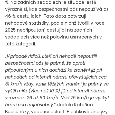
%. Na zadních sedadlech je situace ještě
výraznější, kde bezpečnostní pás nepoužívá až
46 % cestujících. Tato data potvrzují i
nehodové statistiky, podle nichž tvořili v roce
2025 nepřipoutaní cestující na zadních
sedadlech více než polovinu usmrcených v
této kategorii.
„V případě řidičů, kteří při nehodě nepoužili
bezpečnostní pás je patrné, že oproti
připoutaným u nich dochází ke zranění již při
nehodách od intenzit nárazu převyšujících cca
51 km/h vždy, vznik těžkých zranění je patrný ve
vyšší míře (více než 10 %) již od intenzit nárazu
v rozmezí 26 až 50 km/h. Nad 75 km/h je výskyt
úmrtí cca trojnásobný,“
dodala Kateřina
Bucsuházy, vedoucí oblasti Hloubkové analýzy