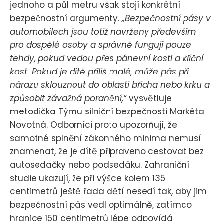
jednoho a půl metru však stojí konkrétní
bezpečnostní argumenty.
„Bezpečnostní pásy v
automobilech jsou totiž navrženy především
pro dospělé osoby a správně fungují pouze
tehdy, pokud vedou přes pánevní kosti a klíční
kost. Pokud je dítě příliš malé, může pás při
nárazu sklouznout do oblasti břicha nebo krku a
způsobit závažná poranění,“
vysvětluje
metodička Týmu silniční bezpečnosti Markéta
Novotná. Odborníci proto upozorňují, že
samotné splnění zákonného minima nemusí
znamenat, že je dítě připraveno cestovat bez
autosedačky nebo podsedáku. Zahraniční
studie ukazují, že při výšce kolem 135
centimetrů ještě řada dětí nesedí tak, aby jim
bezpečnostní pás vedl optimálně, zatímco
hranice 150 centimetrů lépe odpovídá