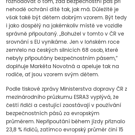
rozhodovat o tom, zda bezpečnostní pás při
nehodě ochrání dítě tak, jak má. Důležité je
však také být dětem dobrým vzorem. Být tedy
i jako dospělý na jakémkoliv místě ve vozidle
správně připoutaný. „Bohužel v tomto v ČR ve
srovnání s EU vynikáme. Jen v loňském roce
zemřelo na českých silnicích 68 osob, které
nebyly připoutány bezpečnostním pásem,“
doplňuje Markéta Novotná a apeluje tak na
rodiče, ať jsou vzorem svým dětem.
Podle tiskové zprávy Ministerstva dopravy ČR z
mezinárodního průzkumu ESRA3 vyplývá, že
čeští řidiči a cestující zaostávají v používání
bezpečnostních pásů za evropským
průměrem. Nepřipoutání během jízdy přiznalo
23,8 % řidičů, zatímco evropský průměr činí 15