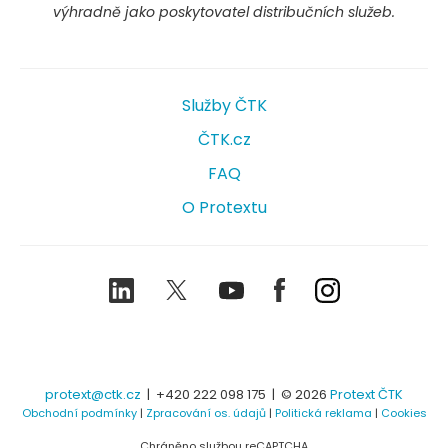
výhradně jako poskytovatel distribučních služeb.
Služby ČTK
ČTK.cz
FAQ
O Protextu
LinkedIn
Twitter
Youtube
Facebook
Instagram
protext@ctk.cz
|
+420 222 098 175
| © 2026
Protext ČTK
Obchodní podmínky
|
Zpracování os. údajů
|
Politická reklama
|
Cookies
Chráněno službou reCAPTCHA