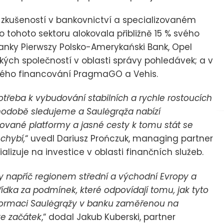
etí zkušeností v bankovnictví a specializovaném
 tohoto sektoru alokovala přibližně 15 % svého
banky Pierwszy Polsko-Amerykański Bank, Opel
kých společností v oblasti správy pohledávek; a v
aného financování PragmaGO a Vehis.
e potřeba k vybudování stabilních a rychle rostoucích
ouhodobě sledujeme a Saulėgrąža nabízí
vané platformy a jasné cesty k tomu stát se
chybí,
“ uvedl Dariusz Prończuk, managing partner
ializuje na investice v oblasti finančních služeb.
y napříč regionem střední a východní Evropy a
zřídka za podmínek, které odpovídají tomu, jak tyto
sformaci Saulėgrąžy v banku zaměřenou na
ve začátek
,“ dodal Jakub Kuberski, partner