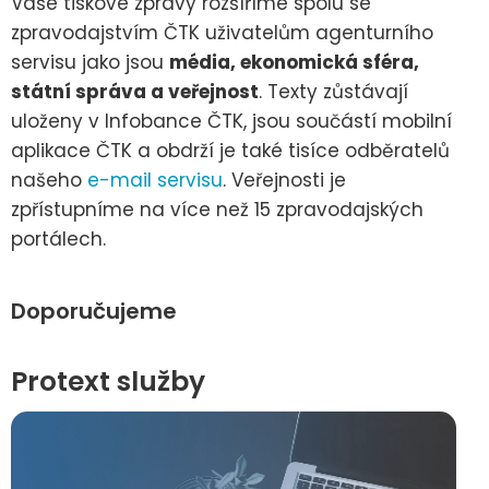
Vaše tiskové zprávy rozšíříme spolu se
zpravodajstvím ČTK uživatelům agenturního
servisu jako jsou
média, ekonomická sféra,
státní správa a veřejnost
. Texty zůstávají
uloženy v Infobance ČTK, jsou součástí mobilní
aplikace ČTK a obdrží je také tisíce odběratelů
našeho
e-mail servisu
. Veřejnosti je
zpřístupníme na více než 15 zpravodajských
portálech.
Doporučujeme
Protext služby