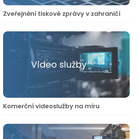
Zveřejnění tiskové zprávy v zahraničí
Video služby
Komerční videoslužby na míru