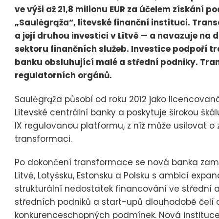
ve výši až 21,8 milionu EUR za účelem získání po
„Saulėgrąža“, litevské finanční instituci. Trans
a její druhou investici v Litvě — a navazuje na 
sektoru finančních služeb. Investice podpoří 
banku obsluhující malé a střední podniky. Tr
regulatorních orgánů.
Saulėgrąža působí od roku 2012 jako licencovan
Litevské centrální banky a poskytuje širokou škál
IX regulovanou platformu, z níž může usilovat o 
transformaci.
Po dokončení transformace se nová banka zamě
Litvě, Lotyšsku, Estonsku a Polsku s ambicí expa
strukturální nedostatek financování ve střední
středních podniků a start-upů dlouhodobě čelí o
konkurenceschopných podmínek. Nová instituce