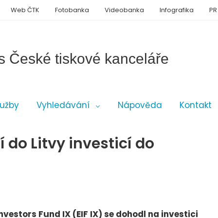
Web ČTK
Fotobanka
Videobanka
Infografika
PR
s České tiskové kanceláře
lužby
Vyhledávání
Nápověda
Kontakt
 do Litvy investicí do
nvestors Fund IX (EIF IX) se dohodl na investici