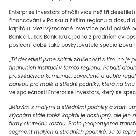
Enterprise Investors přináší více než tři desetil
financování v Polsku a širším regionu a dosud do
kapitálu. Mezi významné investice patří polské 
Bank a Lukas Bank; Kruk, jedna z předních evrops
poslední době také poskytovatelé specializov
„
Tři desetiletí jsme sbírali zkušenosti s tím, co j
finančních institucí v tomto regionu. Pobaltí dl
přesvědčivou kombinaci zavedené a dobře regulo
bankou pro malé a střední podniky, která na trhu 
ve společnosti Enterprise Investors, který se spec
„
Mluvím s malými a středními podniky a start-up
slýchám stále totéž: kapitál je dostupný, ale jen 
firmy skutečně rostou. Proto podporujeme tran
segment malých a středních podniků. Je to tepr