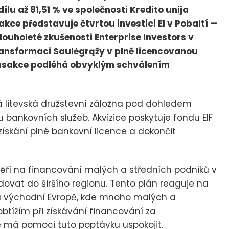
dílu až 81,51 % ve společnosti Kredito unija
akce představuje čtvrtou investici EI v Pobaltí —
dlouholeté zkušenosti Enterprise Investors v
transformaci Saulėgrąžy v plně licencovanou
ansakce podléhá obvyklým schválením
á litevská družstevní záložna pod dohledem
u bankovních služeb. Akvizice poskytuje fondu EIF
získání plné bankovní licence a dokončit
ří na financování malých a středních podniků v
ndovat do širšího regionu. Tento plán reaguje na
 a východní Evropě, kde mnoho malých a
btížím při získávání financování za
 má pomoci tuto poptávku uspokojit.