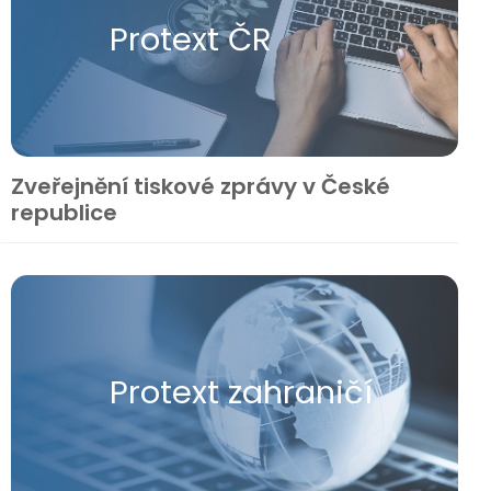
Protext ČR
Zveřejnění tiskové zprávy v České
republice
Protext zahraničí