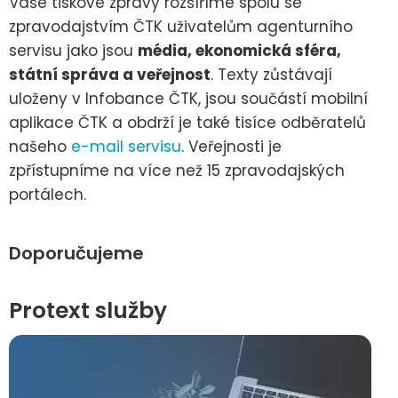
Vaše tiskové zprávy rozšíříme spolu se
zpravodajstvím ČTK uživatelům agenturního
servisu jako jsou
média, ekonomická sféra,
státní správa a veřejnost
. Texty zůstávají
uloženy v Infobance ČTK, jsou součástí mobilní
aplikace ČTK a obdrží je také tisíce odběratelů
našeho
e-mail servisu
. Veřejnosti je
zpřístupníme na více než 15 zpravodajských
portálech.
Doporučujeme
Protext služby