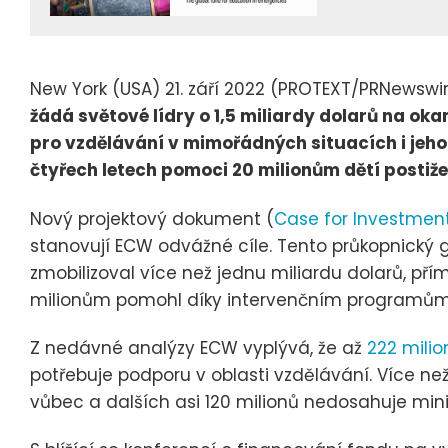
New York (USA) 21. září 2022 (PROTEXT/PRNewswi
žádá světové lídry o 1,5 miliardy dolarů na o
pro vzdělávání v mimořádných situacích i jeho
čtyřech letech pomoci 20 milionům dětí postiže
Nový projektový dokument (
Case for Investmen
stanovují ECW odvážné cíle. Tento průkopnický g
zmobilizoval více než jednu miliardu dolarů, pří
milionům pomohl díky intervenčním programům
Z nedávné analýzy ECW vyplývá, že až
222 mili
potřebuje podporu v oblasti vzdělávání. Více ne
vůbec a dalších asi 120 milionů nedosahuje mi