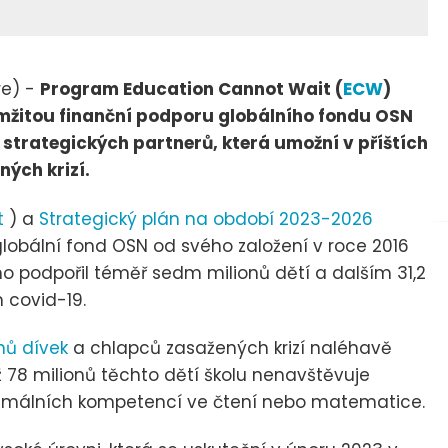
re) -
Program Education Cannot Wait (
ECW
)
kamžitou finanční podporu globálního fondu OSN
 strategických partnerů, která umožní v příštích
ných krizí.
t
) a
Strategický plán na období 2023-2026
lobální fond OSN od svého založení v roce 2016
mo podpořil téměř sedm milionů dětí a dalším 31,2
 covid-19.
onů dívek
a chlapců zasažených krizí naléhavě
ž 78 milionů těchto dětí školu nenavštěvuje
nimálních kompetencí ve čtení nebo matematice.