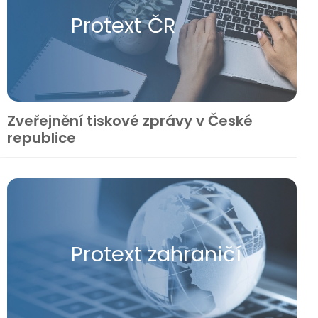
Protext ČR
Zveřejnění tiskové zprávy v České
republice
Protext zahraničí