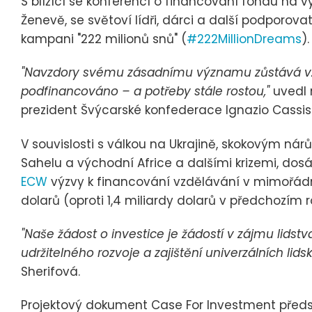
S blížící se konferencí o financování fondu na v
Ženevě, se světoví lídři, dárci a další podporova
kampani "222 milionů snů" (
#222MillionDreams
).
"Navzdory svému zásadnímu významu zůstává vz
podfinancováno – a potřeby stále rostou,"
uvedl
prezident Švýcarské konfederace Ignazio Cassis
V souvislosti s válkou na Ukrajině, skokovým n
Sahelu a východní Africe a dalšími krizemi, dos
ECW
výzvy k financování vzdělávání v mimořádný
dolarů (oproti 1,4 miliardy dolarů v předchozím r
"Naše žádost o investice je žádostí v zájmu lidst
udržitelného rozvoje a zajištění univerzálních lids
Sherifová.
Projektový dokument Case For Investment předs