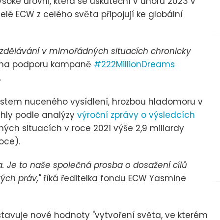
ysoké úrovni, která se uskuteční v únoru 2023 v
telé ECW z celého světa připojují ke globální
dělávání v mimořádných situacích chronicky
 na podporu kampaně
#222MillionDreams
.
árůstem nuceného vysídlení, hrozbou hladomoru v
áhly podle analýzy
výroční zprávy o výsledcích
ch situacích v roce 2021 výše 2,9 miliardy
oce).
va. Je to naše společná prosba o dosažení cílů
kých práv,"
říká ředitelka fondu ECW Yasmine
tavuje nové hodnoty "vytvoření světa, ve kterém