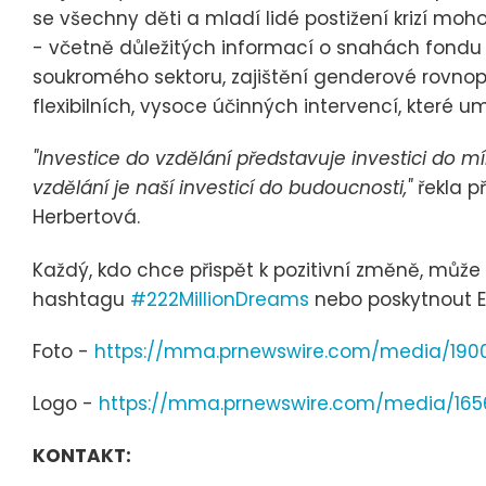
se všechny děti a mladí lidé postižení krizí moh
- včetně důležitých informací o snahách fondu v
soukromého sektoru, zajištění genderové rovnoprá
flexibilních, vysoce účinných intervencí, které 
"Investice do vzdělání představuje investici do mír
vzdělání je naší investicí do budoucnosti,"
řekla p
Herbertová.
Každý, kdo chce přispět k pozitivní změně, může 
hashtagu
#222MillionDreams
nebo poskytnout
Foto -
https://mma.prnewswire.com/media/190
Logo -
https://mma.prnewswire.com/media/165
KONTAKT: