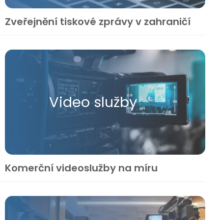
Zveřejnění tiskové zprávy v zahraničí
Video služby
Komerční videoslužby na míru