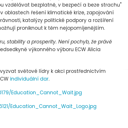
ou vzdělávat bezplatně, v bezpečí a beze strachu"
 oblastech řešení klimatické krize, zapojování
vnosti, katalýzy politické podpory a rozšíření
umožňují proniknout k těm nejopomíjenějším.
u, stability a prosperity. Není pochyb, že právě
ředsedkyně výkonného výboru ECW Alicia
vyzvat světové lídry k akci prostřednictvím
 ECW
individuální dar
.
0179/Education_Cannot_Wait.jpg
6121/Education_Cannot_Wait_Logo.jpg