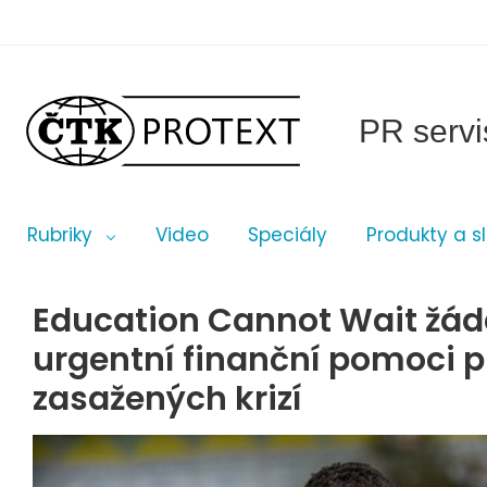
PR servi
Rubriky
Video
Speciály
Produkty a s
Education Cannot Wait žádá
urgentní finanční pomoci p
zasažených krizí