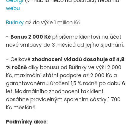
Georgi
(v mobilu nebo na počítači) nebo na
webu
Buřinky
až do výše 1 milion Kč.
-
Bonus 2 000 Kč
připíšeme klientovi na účet
nové smlouvy do 3 měsíců od jejího sjednání.
- Celkové
zhodnocení vkladů dosahuje až 4,8
% ročně
díky bonusu od Buřinky ve výši 2 000
Kč, maximální státní podpoře až 2 000 Kč a
garantovanému úročení 1,5 % ročně po dobu 6
let. Maximálního zhodnocení tak klient
dosáhne pravidelným spořením částky 1 700
Kč měsíčně.
Podmínky akce: