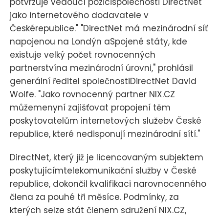
potvrzuje vedoucí pozicispolečnosti DirectNet
jako internetového dodavatele v
Českérepublice." "DirectNet má mezinárodní síť
napojenou na Londýn aSpojené státy, kde
existuje velký počet rovnocenných
partnerstvína mezinárodní úrovni," prohlásil
generální ředitel společnostiDirectNet David
Wolfe. "Jako rovnocenný partner NIX.CZ
můžemenyní zajišťovat propojení těm
poskytovatelům internetových služebv České
republice, které nedisponují mezinárodní sítí."
DirectNet, který již je licencovaným subjektem
poskytujícímtelekomunikační služby v České
republice, dokončil kvalifikaci narovnocenného
člena za pouhé tři měsíce. Podmínky, za
kterých selze stát členem sdružení NIX.CZ,