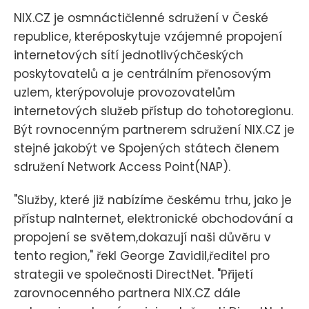
NIX.CZ je osmnáctičlenné sdružení v České
republice, kteréposkytuje vzájemné propojení
internetových sítí jednotlivýchčeských
poskytovatelů a je centrálním přenosovým
uzlem, kterýpovoluje provozovatelům
internetových služeb přístup do tohotoregionu.
Být rovnocenným partnerem sdružení NIX.CZ je
stejné jakobýt ve Spojených státech členem
sdružení Network Access Point(NAP).
"Služby, které již nabízíme českému trhu, jako je
přístup naInternet, elektronické obchodování a
propojení se světem,dokazují naši důvěru v
tento region," řekl George Zavidil,ředitel pro
strategii ve společnosti DirectNet. "Přijetí
zarovnocenného partnera NIX.CZ dále