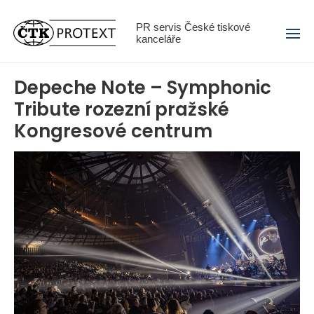
Menu
PR servis České tiskové
kanceláře
Depeche Note – Symphonic
Tribute rozezní pražské
Kongresové centrum