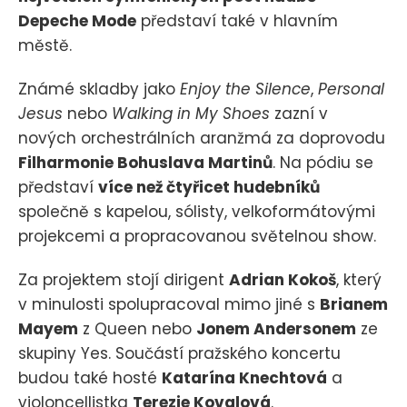
Depeche Mode
představí také v hlavním
městě.
Známé skladby jako
Enjoy the Silence
,
Personal
Jesus
nebo
Walking in My Shoes
zazní v
nových orchestrálních aranžmá za doprovodu
Filharmonie Bohuslava Martinů
. Na pódiu se
představí
více než čtyřicet hudebníků
společně s kapelou, sólisty, velkoformátovými
projekcemi a propracovanou světelnou show.
Za projektem stojí dirigent
Adrian Kokoš
, který
v minulosti spolupracoval mimo jiné s
Brianem
Mayem
z Queen nebo
Jonem Andersonem
ze
skupiny Yes. Součástí pražského koncertu
budou také hosté
Katarína Knechtová
a
violoncellistka
Terezie Kovalová
.