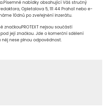
ha.Písemné nabídky obsahující Váš stručný
fredaktora, Opletalova 5, 111 44 Praha1 nebo e-
ímáme 10dnů po zveřejnění inzerátu.
né značkouPROTEXT nejsou součástí
 pod její značkou. Jde o komerční sdělení
za něj nese plnou odpovědnost.