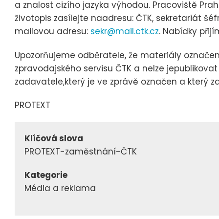
a znalost cizího jazyka výhodou. Pracoviště Pra
životopis zasílejte naadresu: ČTK, sekretariát šé
mailovou adresu:
sekr@mail.ctk.cz
. Nabídky přij
Upozorňujeme odběratele, že materiály označe
zpravodajského servisu ČTK a nelze jepublikovat
zadavatele,který je ve zprávě označen a který 
PROTEXT
Klíčová slova
PROTEXT-zaměstnání-ČTK
Kategorie
Média a reklama