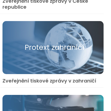
Zveřejnění tiskové zprávy v České
republice
Protext zahraničí
Zveřejnění tiskové zprávy v zahraničí