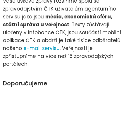
Vaše tiskové zprávy rozšíříme spolu se
zpravodajstvím ČTK uživatelům agenturního
servisu jako jsou
média, ekonomická sféra,
státní správa a veřejnost
. Texty zůstávají
uloženy v Infobance ČTK, jsou součástí mobilní
aplikace ČTK a obdrží je také tisíce odběratelů
našeho
e-mail servisu
. Veřejnosti je
zpřístupníme na více než 15 zpravodajských
portálech.
Doporučujeme