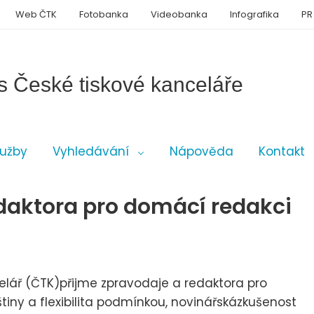
Web ČTK
Fotobanka
Videobanka
Infografika
PR
s České tiskové kanceláře
lužby
Vyhledávání
Nápověda
Kontakt
daktora pro domácí redakci
elář (ČTK)přijme zpravodaje a redaktora pro
tiny a flexibilita podmínkou, novinářskázkušenost