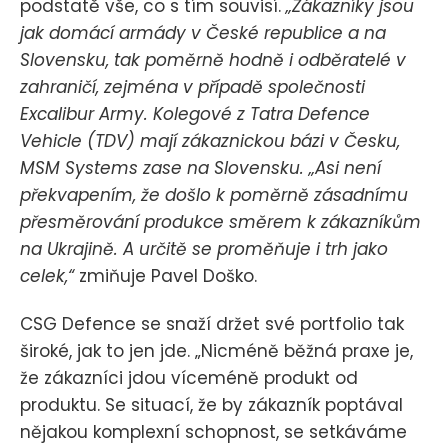
podstatě vše, co s tím souvisí.
„Zákazníky jsou
jak domácí armády v České republice a na
Slovensku, tak poměrně hodně i odběratelé v
zahraničí, zejména v případě společnosti
Excalibur Army. Kolegové z Tatra Defence
Vehicle (TDV) mají zákaznickou bázi v Česku,
MSM Systems zase na Slovensku. „Asi není
překvapením, že došlo k poměrně zásadnímu
přesměrování produkce směrem k zákazníkům
na Ukrajině. A určitě se proměňuje i trh jako
celek,“
zmiňuje Pavel Doško.
CSG Defence se snaží držet své portfolio tak
široké, jak to jen jde. „Nicméně běžná praxe je,
že zákazníci jdou víceméně produkt od
produktu. Se situací, že by zákazník poptával
nějakou komplexní schopnost, se setkáváme