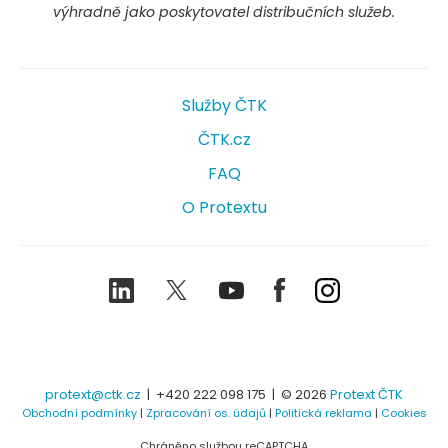
výhradně jako poskytovatel distribučních služeb.
Služby ČTK
ČTK.cz
FAQ
O Protextu
LinkedIn
Twitter
Youtube
Facebook
Instagram
protext@ctk.cz
|
+420 222 098 175
| © 2026
Protext ČTK
Obchodní podmínky
|
Zpracování os. údajů
|
Politická reklama
|
Cookies
Chráněno službou reCAPTCHA