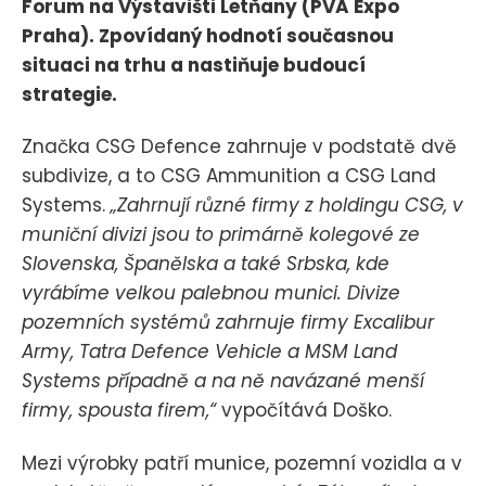
Forum na Výstavišti Letňany (PVA Expo
Praha). Zpovídaný hodnotí současnou
situaci na trhu a nastiňuje budoucí
strategie.
Značka CSG Defence zahrnuje v podstatě dvě
subdivize, a to CSG Ammunition a CSG Land
Systems.
„Zahrnují různé firmy z holdingu CSG, v
muniční divizi jsou to primárně kolegové ze
Slovenska, Španělska a také Srbska, kde
vyrábíme velkou palebnou munici. Divize
pozemních systémů zahrnuje firmy Excalibur
Army, Tatra Defence Vehicle a MSM Land
Systems případně a na ně navázané menší
firmy, spousta firem,“
vypočítává Doško.
Mezi výrobky patří munice, pozemní vozidla a v