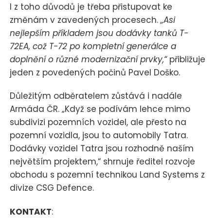
I z toho důvodů je třeba přistupovat ke
změnám v zavedených procesech.
„Asi
nejlepším příkladem jsou dodávky tanků T-
72EA, což T-72 po kompletní generálce a
doplnění o různé modernizační prvky,“
přibližuje
jeden z povedených počinů Pavel Doško.
Důležitým odběratelem zůstává i nadále
Armáda ČR. „Když se podívám lehce mimo
subdivizi pozemních vozidel, ale přesto na
pozemní vozidla, jsou to automobily Tatra.
Dodávky vozidel Tatra jsou rozhodně naším
největším projektem,“ shrnuje ředitel rozvoje
obchodu s pozemní technikou Land Systems z
divize CSG Defence.
KONTAKT
: