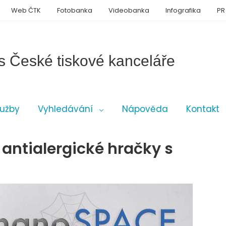
Web ČTK
Fotobanka
Videobanka
Infografika
PR
s České tiskové kanceláře
lužby
Vyhledávání
Nápověda
Kontakt
 antialergické hračky s