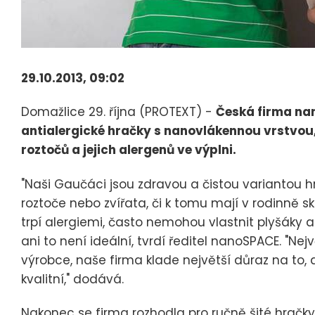
29.10.2013, 09:02
Domažlice 29. října (PROTEXT) -
Česká firma nan
antialergické hračky s nanovlákennou vrstvo
roztočů a jejich alergenů ve výplni.
"Naši Gaučáci jsou zdravou a čistou variantou hra
roztoče nebo zvířata, či k tomu mají v rodinně sklo
trpí alergiemi, často nemohou vlastnit plyšáky a 
ani to není ideální, tvrdí ředitel nanoSPACE. "N
výrobce, naše firma klade největší důraz na to,
kvalitní," dodává.
Nakonec se firma rozhodla pro ručně šité hračky