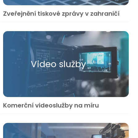
Zveřejnění tiskové zprávy v zahraničí
Video služby
Komerční videoslužby na míru