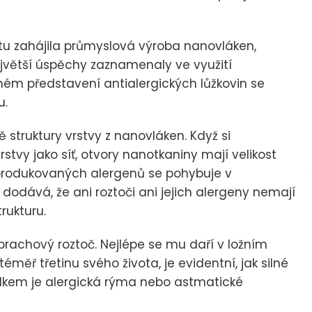
tu zahájila průmyslová výroba nanovláken,
Největší úspěchy zaznamenaly ve využití
ném představení antialergických lůžkovin se
u.
ě struktury vrstvy z nanovláken. Když si
tvy jako síť, otvory nanotkaniny mají velikost
 produkovaných alergenů se pohybuje v
odává, že ani roztoči ani jejich alergeny nemají
rukturu.
e prachový roztoč. Nejlépe se mu daří v ložním
éměř třetinu svého života, je evidentní, jak silné
edkem je alergická rýma nebo astmatické