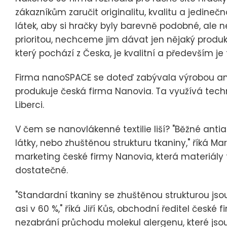
zákazníkům zaručit originalitu, kvalitu a jedine
látek, aby si hračky byly barevně podobné, ale ne
prioritou, nechceme jim dávat jen nějaký produ
který pochází z Česka, je kvalitní a především je 
Firma nanoSPACE se doteď zabývala výrobou anti
produkuje česká firma Nanovia. Ta využívá tech
Liberci.
V čem se nanovlákenné textilie liší? "Běžné anti
látky, nebo zhuštěnou strukturu tkaniny," říká M
marketing české firmy Nanovia, která materiály 
dostatečné.
"Standardní tkaniny se zhuštěnou strukturou jso
asi v 60 %," říká Jiří Kůs, obchodní ředitel české
nezabrání průchodu molekul alergenu, které jsou 