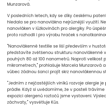
Munzarová.
V posledních letech, kdy se díky českému paten
hledala se pro nanovlákna nejrůznější využití. 
nanovláken v lůžkovinách pro alergiky. Po úspěš
proto rozhodli i pro výrobu hraček s nanotkanino
"Nanovlákenné textilie se liší především v hustot
představíte zvětšenou strukturu nanovlákenné vrs
pouhých 80 až 100 nanometrů. Naproti velikost
mikrometrech," prohlašuje Marcela Munzarová a d
vůbec žádnou šanci projít skrz nanovlákennou st
"Jedním z nejčastějších viníků rozvoje alergie j
prádle. Když si uvědomíme, že v posteli trávíme t
expozici alergenů roztočů jsme vystaveni. Výsl
záchvaty," vysvětluje Kůs.