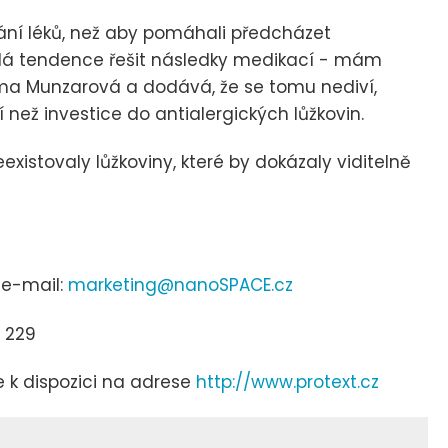
vání léků, než aby pomáhali předcházet
ládá tendence řešit následky medikací - mám
ědoma Munzarová a dodává, že se tomu nediví,
 než investice do antialergických lůžkovin.
istovaly lůžkoviny, které by dokázaly viditelně
 e-mail:
marketing@nanoSPACE.cz
7 229
e k dispozici na adrese
http://www.protext.cz