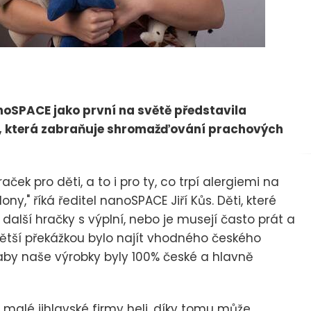
oSPACE jako první na světě představila
u, která zabraňuje shromažďování prachových
ček pro děti, a to i pro ty, co trpí alergiemi na
ny," říká ředitel nanoSPACE Jiří Kůs. Děti, které
další hračky s výplní, nebo je musejí často prát a
ejvětší překážkou bylo najít vhodného českého
 aby naše výrobky byly 100% české a hlavně
 malé jihlavské firmy heli, díky tomu může