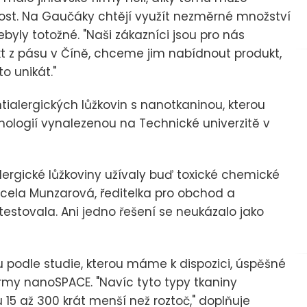
čnost. Na Gaučáky chtějí využít nezměrné množství
byly totožné. "Naši zákazníci jsou pro nás
kt z pásu v Číně, chceme jim nabídnout produkt,
to unikát."
alergických lůžkovin s nanotkaninou, kterou
nologií vynalezenou na Technické univerzitě v
alergické lůžkoviny užívaly buď toxické chemické
arcela Munzarová, ředitelka pro obchod a
testovala. Ani jedno řešení se neukázalo jako
u podle studie, kterou máme k dispozici, úspěšné
 firmy nanoSPACE. "Navíc tyto typy tkaniny
15 až 300 krát menší než roztoč," doplňuje