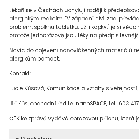
Lékaři se v Čechách uchylují raději k předepiso
alergickým reakcím. "V západní civilizaci přev
problém, spolknu tabletku, užiji kapky," je si v
protože jednorázově jsou léky na předpis levnější
Navíc do objevení nanovlákenných materiálů neex
alergikům pomoct.
Kontakt:
Lucie Kůsová, Komunikace a vztahy s veřejností,
Jiří Kůs, obchodní ředitel nanoSPACE, tel.: 603 41
ČTK ke zprávě vydává obrazovou přílohu, která j