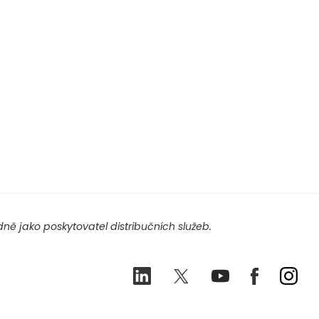
ě jako poskytovatel distribučních služeb.
LinkedIn
Twitter
Youtube
Facebook
Ins