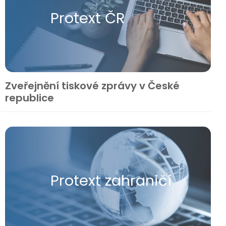
Protext ČR
Zveřejnění tiskové zprávy v České
republice
Protext zahraničí