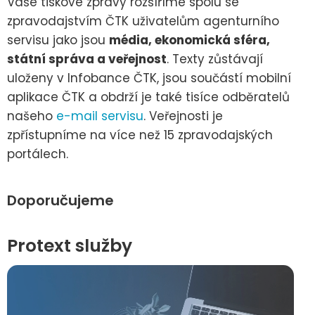
Vaše tiskové zprávy rozšíříme spolu se
zpravodajstvím ČTK uživatelům agenturního
servisu jako jsou
média, ekonomická sféra,
státní správa a veřejnost
. Texty zůstávají
uloženy v Infobance ČTK, jsou součástí mobilní
aplikace ČTK a obdrží je také tisíce odběratelů
našeho
e-mail servisu
. Veřejnosti je
zpřístupníme na více než 15 zpravodajských
portálech.
Doporučujeme
Protext služby