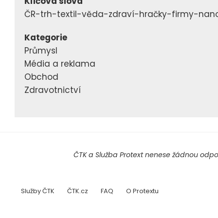
Klíčová slova
ČR-trh-textil-věda-zdraví-hračky-firmy-na
Kategorie
Průmysl
Média a reklama
Obchod
Zdravotnictví
ČTK a Služba Protext nenese žádnou odpov
Služby ČTK
ČTK.cz
FAQ
O Protextu