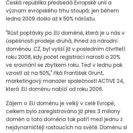
Česká republika předsedá Evropské unii a
význam evropského trhu stoupá; jen během
ledna 2009 došlo až k 50% nárůstu.
"Růst poptávky po .EU doméně, která je u nás v
úspěšnosti prodeje druhá, ihned za národní
doménou .CZ, byl vyšší již v posledním čtvrtletí
roku 2008, kdy počet registrací narostl o 20%
ve srovnání se zbytkem roku. Teď v lednu pak
vzrostl až na 50%," říká František Grunt,
marketingový manažer společnosti ACTIVE 24,
která .EU doménu nabízí od roku 2006.
Zájem o .EU doménu je velký v celé Evropě,
celkem bylo zaregistrováno již přes 3 miliony
domén a tato doména tak patří mezi jednu z
nejdynamičtěji rostoucích na světě. Doménu si