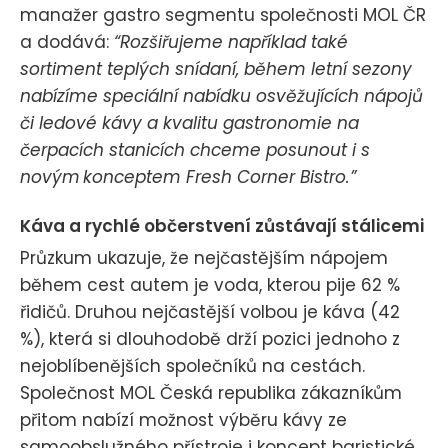
manažer gastro segmentu společnosti MOL ČR
a dodává:
“Rozšiřujeme například také
sortiment teplých snídaní, během letní sezony
nabízíme speciální nabídku osvěžujících nápojů
či ledové kávy a kvalitu gastronomie na
čerpacích stanicích chceme posunout i s
novým konceptem Fresh Corner Bistro.”
Káva a rychlé občerstvení zůstávají stálicemi
Průzkum ukazuje, že nejčastějším nápojem
během cest autem je voda, kterou pije 62 %
řidičů. Druhou nejčastější volbou je káva (42
%), která si dlouhodobě drží pozici jednoho z
nejoblíbenějších společníků na cestách.
Společnost MOL Česká republika zákazníkům
přitom nabízí možnost výběru kávy ze
samoobslužného přístroje i koncept baristické