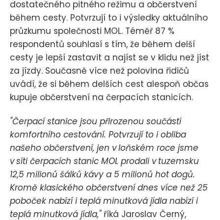
dostatečného pitného režimu a občerstvení
během cesty. Potvrzují to i výsledky aktuálního
průzkumu společnosti MOL. Téměř 87 %
respondentů souhlasí s tím, že během delší
cesty je lepší zastavit a najíst se v klidu než jíst
za jízdy. Současně více než polovina řidičů
uvádí, že si během delších cest alespoň občas
kupuje občerstvení na čerpacích stanicích.
"Čerpací stanice jsou přirozenou součástí
komfortního cestování. Potvrzují to i obliba
našeho občerstvení, jen v loňském roce jsme
v síti čerpacích stanic MOL prodali v tuzemsku
12,5 milionů šálků kávy a 5 milionů hot dogů.
Kromě klasického občerstvení dnes více než 25
poboček nabízí i teplá minutková jídla nabízí i
teplá minutková jídla,"
říká Jaroslav Černý,