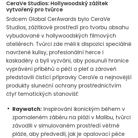
CeraVe Studios: Hollywoodský zážitek
vytvořený pro tvůrce
Srdcem Global CerAwards bylo CeraVe
Studios, zážitkové prostředí pro tvorbu obsahu
vybudované v hollywoodských filmových
ateliérech. Tvůrci zde měli k dispozici speciálně
navržené kulisy, profesionální herce i
kaskadéry a byli vyzváni, aby posunuli hranice
vyprávění příběhů o péči o pleť a zároveň
představili čisticí přípravky CeraVe a nejnovější
produkty sluneční ochrany prostřednictvím
čtyř tematických stanovišť:
Raywatch:
Inspirováni ikonickým během v
zpomaleném záběru na pláži v Malibu, tvůrci
závodili v simulovaném prostředí větrné
pláže, aby předvedli, jak je opalovací péče