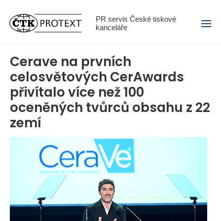
Menu
PR servis České tiskové
kanceláře
Cerave na prvních
celosvětových CerAwards
přivítalo více než 100
oceněných tvůrců obsahu z 22
zemí