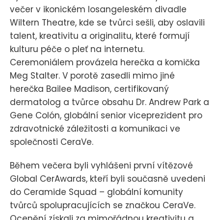
večer v ikonickém losangeleském divadle
Wiltern Theatre, kde se tvůrci sešli, aby oslavili
talent, kreativitu a originalitu, které formují
kulturu péče o pleť na internetu.
Ceremoniálem provázela herečka a komička
Meg Stalter. V porotě zasedli mimo jiné
herečka Bailee Madison, certifikovaný
dermatolog a tvůrce obsahu Dr. Andrew Park a
Gene Colón, globální senior viceprezident pro
zdravotnické záležitosti a komunikaci ve
společnosti CeraVe.
Během večera byli vyhlášeni první vítězové
Global CerAwards, kteří byli současně uvedeni
do Ceramide Squad – globální komunity
tvůrců spolupracujících se značkou CeraVe.
Ocenění získali za mimořádnou kreativitu a