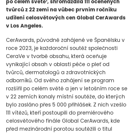
1
po celém světě
, shromáždila 111 oceněných
tvůrců z 22 zemí na vůbec prvním ročníku
udílení celosvětových cen Global CerAwards
v Los Angeles.
CerAwards, původně zahájené ve Španělsku v
roce 2023, je každoroční soutěž společnosti
CeraVe v tvorbě obsahu, která oceňuje
vynikající obsah v oblasti péče o pleť od
tvůrců, dermatologů a zdravotnických
odborníků. Od svého zahájení se program
rozšířil po celém světě a jen v letošním roce se
v 22 zemích konaly místní soutěže, do kterých
bylo zasláno přes 5 000 přihlášek. Z nich vzešlo
111 vítězů, kteří postoupili do premiérového
celosvětového finále Global CerAwards, kde
před mezinárodní porotou soutěžili o titul