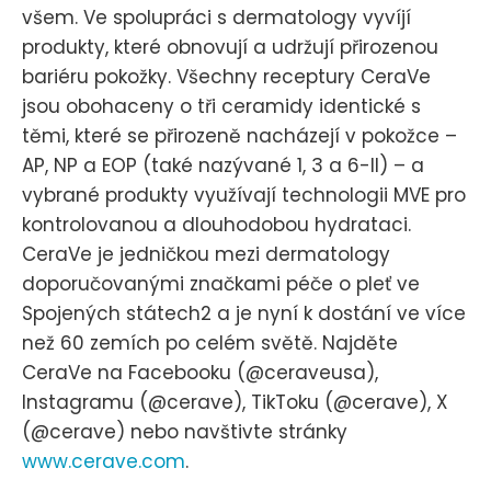
všem. Ve spolupráci s dermatology vyvíjí
produkty, které obnovují a udržují přirozenou
bariéru pokožky. Všechny receptury CeraVe
jsou obohaceny o tři ceramidy identické s
těmi, které se přirozeně nacházejí v pokožce –
AP, NP a EOP (také nazývané 1, 3 a 6-II) – a
vybrané produkty využívají technologii MVE pro
kontrolovanou a dlouhodobou hydrataci.
CeraVe je jedničkou mezi dermatology
doporučovanými značkami péče o pleť ve
Spojených státech2 a je nyní k dostání ve více
než 60 zemích po celém světě. Najděte
CeraVe na Facebooku (@ceraveusa),
Instagramu (@cerave), TikToku (@cerave), X
(@cerave) nebo navštivte stránky
www.cerave.com
.