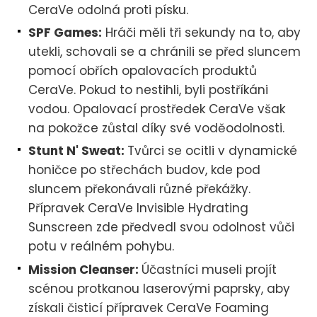
CeraVe odolná proti písku.
SPF Games:
Hráči měli tři sekundy na to, aby
utekli, schovali se a chránili se před sluncem
pomocí obřích opalovacích produktů
CeraVe. Pokud to nestihli, byli postříkáni
vodou. Opalovací prostředek CeraVe však
na pokožce zůstal díky své voděodolnosti.
Stunt N' Sweat:
Tvůrci se ocitli v dynamické
honičce po střechách budov, kde pod
sluncem překonávali různé překážky.
Přípravek CeraVe Invisible Hydrating
Sunscreen zde předvedl svou odolnost vůči
potu v reálném pohybu.
Mission Cleanser:
Účastníci museli projít
scénou protkanou laserovými paprsky, aby
získali čisticí přípravek CeraVe Foaming