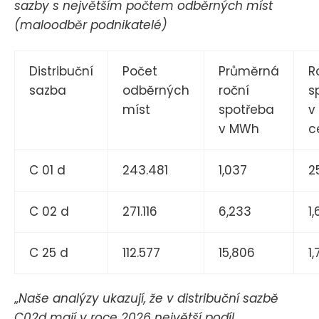
sazby s největším počtem odběrných míst
(maloodběr podnikatelé)
Distribuční
Počet
Průměrná
R
sazba
odběrných
roční
s
míst
spotřeba
v
v MWh
c
C 01 d
243.481
1,037
2
C 02 d
271.116
6,233
1
C 25 d
112.577
15,806
1
„
Naše analýzy ukazují, že v distribuční sazbě
C02d mají v roce 2026 největší podíl