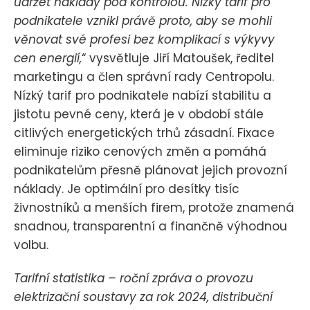
udržet náklady pod kontrolou. Nízký tarif pro
podnikatele vznikl právě proto, aby se mohli
věnovat své profesi bez komplikací s výkyvy
cen energií,
“ vysvětluje Jiří Matoušek, ředitel
marketingu a člen správní rady Centropolu.
Nízký tarif pro podnikatele nabízí stabilitu a
jistotu pevné ceny, která je v období stále
citlivých energetických trhů zásadní. Fixace
eliminuje riziko cenových změn a pomáhá
podnikatelům přesně plánovat jejich provozní
náklady. Je optimální pro desítky tisíc
živnostníků a menších firem, protože znamená
snadnou, transparentní a finančně výhodnou
volbu.
Tarifní statistika – roční zpráva o provozu
elektrizační soustavy za rok 2024, distribuční