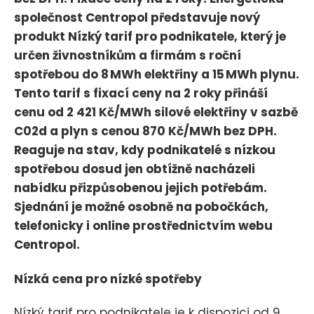
společnost Centropol představuje nový
produkt Nízký tarif pro podnikatele, který je
určen živnostníkům a firmám s roční
spotřebou do 8 MWh elektřiny a 15 MWh plynu.
Tento tarif s fixací ceny na 2 roky přináší
cenu od 2 421 Kč/MWh silové elektřiny v sazbě
C02d a plyn s cenou 870 Kč/MWh bez DPH.
Reaguje na stav, kdy podnikatelé s nízkou
spotřebou dosud jen obtížně nacházeli
nabídku přizpůsobenou jejich potřebám.
Sjednání je možné osobně na pobočkách,
telefonicky i online prostřednictvím webu
Centropol.
Nízká cena pro nízké spotřeby
Nízký tarif pro podnikatele je k dispozici od 9.