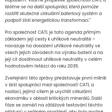
těšíme se na další spolupráci, která pomůže
rozšířit skutečně cirkulární bateriový systém a
podpoří širší energetickou transformaci."
Pro společnost CATL je tato agenda přímým
základem její cesty k uhlíkové neutralitě –
navazuje na dosažení uhlíkové neutrality ve
všech jejích závodech na výrobu baterií a na
její cíl dosáhnout uhlíkové neutrality v celém
hodnotovém řetězci do roku 2035.
Zveřejnění této zprávy představuje první milník
v širší spolupráci mezi společností CATL a
nadací, jejímž cílem je urychlit cirkulární
ekonomiku v oblasti kritických minerálů. Další
fáze se zaměří na zátěžové testování těchto
přístupů v reálném prostředí, aby bylo možné