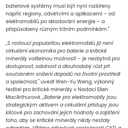
bateriové systémy musí být nyní rozšířeny
napříč regiony, odvětvími a aplikacemi – od
elektromobilů po skladování energie – a
přizpůsobeny různým tržním podmínkám."
„S rostoucí popularitou elektromobilů již není
cirkulární ekonomika pro baterie a kritické
minerály volitelnou možností – je nezbytná pro
dostupnost, odolnost a dlouhodobý růst při
současném snížení dopadů na životní prostředí
a společnost,"
uvedl Wen-Yu Weng, výkonný
ředitel pro kritické minerály v Nadaci Ellen
MacArthurové.
„Baterie pro elektromobily jsou
strategickým aktivem a cirkulární přístupy jsou
klíčové pro zachování jejich hodnoty a zajištění
toho, aby se kritické minerály nikdy nestaly
odpadem. Vítáme příspěvek společnosti CATL a