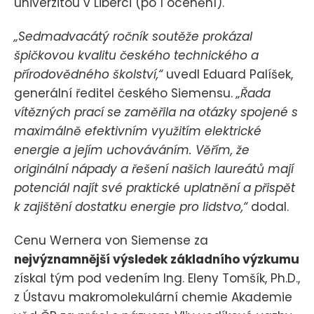
univerzitou v Liberci (po 1 ocenění).
„Sedmadvacátý ročník soutěže prokázal
špičkovou kvalitu českého technického a
přírodovědného školství,“
uvedl Eduard Palíšek,
generální ředitel českého Siemensu.
„Řada
vítězných prací se zaměřila na otázky spojené s
maximálně efektivním využitím elektrické
energie a jejím uchováváním. Věřím, že
originální nápady a řešení našich laureátů mají
potenciál najít své praktické uplatnění a přispět
k zajištění dostatku energie pro lidstvo,“
dodal.
Cenu Wernera von Siemense za
nejvýznamnější výsledek základního výzkumu
získal tým pod vedením Ing. Eleny Tomšík, Ph.D.,
z Ústavu makromolekulární chemie Akademie