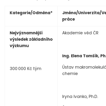
Kategorie/Odměna*
Jméno/Univerzita/V
práce
Nejvýznamnější
Akademie věd ČR
výsledek základního
výzkumu
Ing. Elena Tomšík, Ph
Ústav makromolekulá
300 000 Kč tým
chemie
Iryna Ivanko, Ph.D.