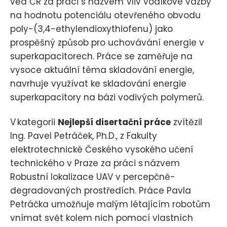
věd ČR za práci s názvem Vliv vodíkové vazby
na hodnotu potenciálu otevřeného obvodu
poly-(3,4-ethylendioxythiofenu) jako
prospěšný způsob pro uchovávání energie v
superkapacitorech. Práce se zaměřuje na
vysoce aktuální téma skladování energie,
navrhuje využívat ke skladování energie
superkapacitory na bázi vodivých polymerů.
V kategorii
Nejlepší disertační práce
zvítězil
Ing. Pavel Petráček, Ph.D., z Fakulty
elektrotechnické Českého vysokého učení
technického v Praze za práci s názvem
Robustní lokalizace UAV v percepčně-
degradovaných prostředích. Práce Pavla
Petráčka umožňuje malým létajícím robotům
vnímat svět kolem nich pomocí vlastních