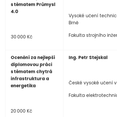
s tématem Průmysl
4.0
Vysoké učení technic
Brně
Fakulta strojního inže
30 000 Kč
Ocenění za nejlepší
Ing. Petr Stejskal
diplomovou práci
s tématem chytrá
infrastruktura a
České vysoké učení v
energetika
Fakulta elektrotechni
20 000 Kč