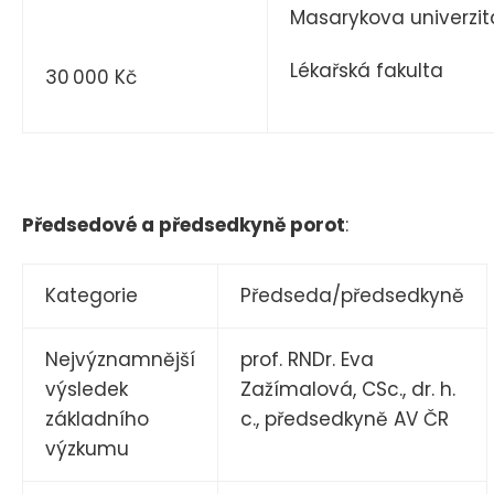
Masarykova univerzit
Lékařská fakulta
30 000 Kč
Předsedové a předsedkyně porot
:
Kategorie
Předseda/předsedkyně
Nejvýznamnější
prof. RNDr. Eva
výsledek
Zažímalová, CSc., dr. h.
základního
c., předsedkyně AV ČR
výzkumu