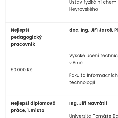
Ústav fyzikální chemi
Heyrovského
Nejlepší
doc. Ing. Jiří Jaroš, P
pedagogický
pracovník
Vysoké učení technic
v Brně
50 000 Kč
Fakulta informačních
technologií
Nejlepší diplomová
Ing. Jiří Navrátil
práce, 1. místo
Univerzita Tomáše Ba