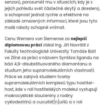
senzorů, porozumět mu v situacích, kdy je z
jejich pohledu svět částečně skrytý a zkreslený,
a schopnost jednat rychle a efektivně na
základě omezených informací, které jsou tyto
malé roboty schopné vnímat.
Cenu Wernera von Siemense za
nejlepší
diplomovou práci
získal Ing. Jiří Navrátil z
Fakulty technologické Univerzity Tomáše Bati
ve Zlíně za práci s názvem Syntéza ligandu na
bázi 4,9-disubstituovaného diamantanu a
studium jeho supramolekulárních vlastností.
Práce se zabývá studiem tvorby
supramolekulárních komplexů typu hostitel–
host, kde v roli hostitelských molekul vystupují
makrocyklické sloučeniny z rodiny
cyklodextrinů a cucurbit[n]urilů a v roli