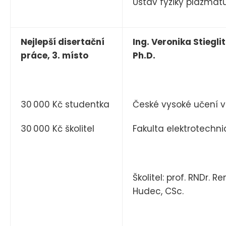
Ústav fyziky plazmat
Nejlepší disertační
Ing. Veronika Stieglit
práce, 3. místo
Ph.D.
30 000 Kč studentka
České vysoké učení v
30 000 Kč školitel
Fakulta elektrotechni
Školitel: prof. RNDr. R
Hudec, CSc.