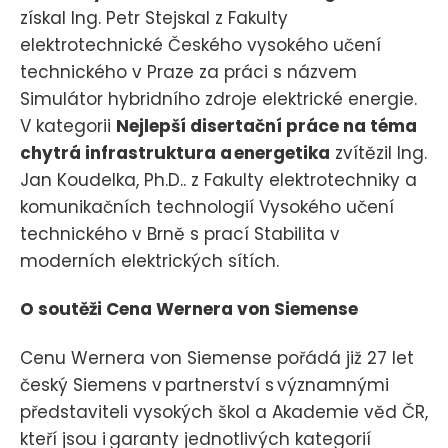
získal Ing. Petr Stejskal z Fakulty
elektrotechnické Českého vysokého učení
technického v Praze za práci s názvem
Simulátor hybridního zdroje elektrické energie.
V kategorii
Nejlepší disertační práce na téma
chytrá infrastruktura a energetika
zvítězil Ing.
Jan Koudelka, Ph.D.. z Fakulty elektrotechniky a
komunikačních technologií Vysokého učení
technického v Brně s prací Stabilita v
moderních elektrických sítích.
O soutěži Cena Wernera von Siemense
Cenu Wernera von Siemense pořádá již 27 let
český Siemens v partnerství s významnými
představiteli vysokých škol a Akademie věd ČR,
kteří jsou i garanty jednotlivých kategorií