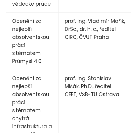
vědecké práce
Ocenění za
prof. Ing. Vladimír Mařík,
nejlepší
DrSc., dr. h. c., ředitel
absolventskou
CIRC, ČVUT Praha
práci
s tématem
Průmysl 4.0
Ocenění za
prof. Ing. Stanislav
nejlepší
Mišák, Ph.D., ředitel
absolventskou
CEET, VŠB-TU Ostrava
práci
s tématem
chytrá
infrastruktura a