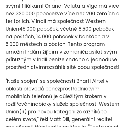
svými filiálkami Orlandi Valuta a Vigo má více
než 320.000 pobočekve více než 200 zemích a
teritoriích. V Indii má společnost Western
Union45.000 poboček, včetně 8.500 poboček
na poštách, 14.000 poboček v bankách,a v
5.000 městech a obcích. Tento program
umožní Indům žijícím v zahraničízasílat svým
příbuzným v Indii peníze snadno a jednoduše
prostřednictvímrozsáhlé sítě obou společností.
"Naše spojení se společností Bharti Airtel v
oblasti převodů penězprostřednictvím
mobilních telefonů je důležitým krokem v
rozšiřovánínabídky služeb společnosti Western
Union(R) pro novou kategorii zákazníkůpo
celém světě," řekl Matt Dill, generální ředitel
společnosti WesternUnion Mobile. "Tento vývoj