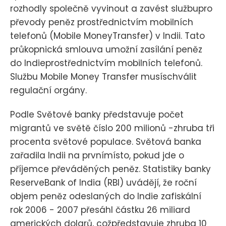
rozhodly společně vyvinout a zavést službupro
převody peněz prostřednictvím mobilních
telefonů (Mobile MoneyTransfer) v Indii. Tato
průkopnická smlouva umožní zasílání peněz
do Indieprostřednictvím mobilních telefonů.
Službu Mobile Money Transfer musíschválit
regulační orgány.
Podle Světové banky představuje počet
migrantů ve světě číslo 200 milionů -zhruba tři
procenta světové populace. Světová banka
zařadila Indii na prvnímísto, pokud jde o
příjemce převáděných peněz. Statistiky banky
ReserveBank of India (RBI) uvádějí, že roční
objem peněz odeslaných do Indie zafiskální
rok 2006 - 2007 přesáhl částku 26 miliard
amerických dolarů, cožpředstavuje zhruba 10