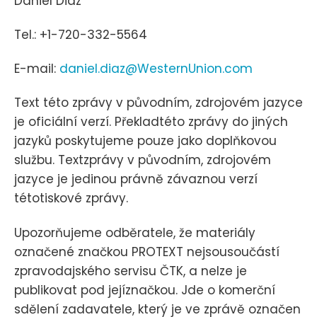
Daniel Diaz
Tel.: +1-720-332-5564
E-mail:
daniel.diaz@WesternUnion.com
Text této zprávy v původním, zdrojovém jazyce
je oficiální verzí. Překladtéto zprávy do jiných
jazyků poskytujeme pouze jako doplňkovou
službu. Textzprávy v původním, zdrojovém
jazyce je jedinou právně závaznou verzí
tétotiskové zprávy.
Upozorňujeme odběratele, že materiály
označené značkou PROTEXT nejsousoučástí
zpravodajského servisu ČTK, a nelze je
publikovat pod jejíznačkou. Jde o komerční
sdělení zadavatele, který je ve zprávě označen