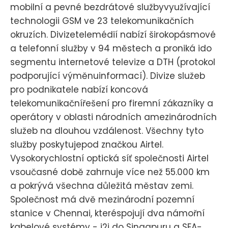
mobilní a pevné bezdrátové službyvyužívající
technologii GSM ve 23 telekomunikačních
okruzích. Divizetelemédií nabízí širokopásmové
a telefonní služby v 94 městech a proniká ido
segmentu internetové televize a DTH (protokol
podporující výměnuinformací). Divize služeb
pro podnikatele nabízí koncová
telekomunikačnířešení pro firemní zákazníky a
operátory v oblasti národních amezinárodních
služeb na dlouhou vzdálenost. Všechny tyto
služby poskytujepod značkou Airtel.
Vysokorychlostní optická síť společnosti Airtel
vsoučasné době zahrnuje více než 55.000 km
a pokrývá všechna důležitá městav zemi.
Společnost má dvě mezinárodní pozemní
stanice v Chennai, kteréspojují dva námořní
kabelové systémy - i2i do Singapuru a SEA-