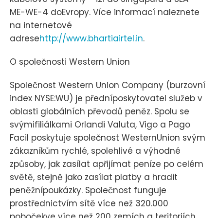
ME-WE-4 doEvropy. Více informací naleznete
na internetové
adrese
http://www.bhartiairtel.in
.
O společnosti Western Union
Společnost Western Union Company (burzovní
index NYSE:WU) je předníposkytovatel služeb v
oblasti globálních převodů peněz. Spolu se
svýmifiliálkami Orlandi Valuta, Vigo a Pago
Facil poskytuje společnost WesternUnion svým
zákazníkům rychlé, spolehlivé a výhodné
způsoby, jak zasílat apřijímat peníze po celém
světě, stejně jako zasílat platby a hradit
peněžnípoukázky. Společnost funguje
prostřednictvím sítě více než 320.000
pobočekve více než 200 zemích a teritoriích.