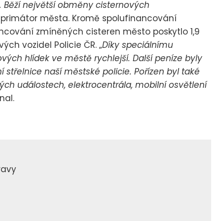
 Běží největší obměny cisternových
, primátor města. Kromě spolufinancování
ncování zmíněných cisteren město poskytlo 1,9
ých vozidel Policie ČR. „
Díky speciálnímu
ých hlídek ve městě rychlejší. Další peníze byly
í střelnice naší městské policie. Pořízen byl také
ých událostech, elektrocentrála, mobilní osvětlení
nal.
ravy