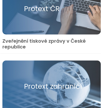
Protext ČR
Zveřejnění tiskové zprávy v České
republice
Protext zahraničí