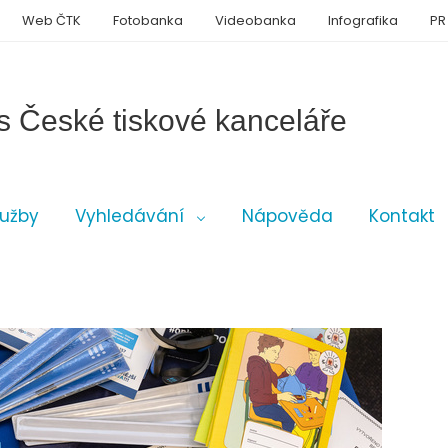
Web ČTK
Fotobanka
Videobanka
Infografika
PR
s České tiskové kanceláře
lužby
Vyhledávání
Nápověda
Kontakt