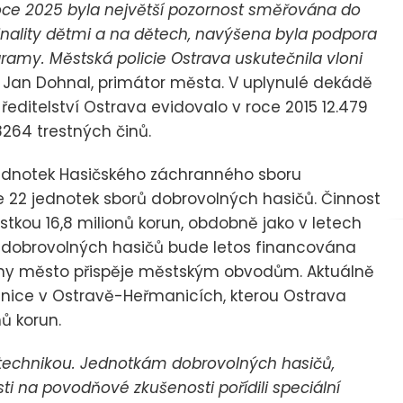
 roce 2025 byla největší pozornost směřována do
minality dětmi a na dětech, navýšena byla podpora
gramy. Městská policie Ostrava uskutečnila vloni
je Jan Dohnal, primátor města. V uplynulé dekádě
ředitelství Ostrava evidovalo v roce 2015 12.479
8264 trestných činů.
jednotek Hasičského záchranného sboru
e 22 jednotek sborů dobrovolných hasičů. Činnost
stkou 16,8 milionů korun, obdobně jako v letech
ů dobrovolných hasičů bude letos financována
liony město přispěje městským obvodům. Aktuálně
ojnice v Ostravě-Heřmanicích, kterou Ostrava
ů korun.
technikou. Jednotkám dobrovolných hasičů,
sti na povodňové zkušenosti pořídili speciální