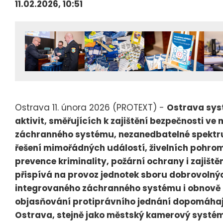
11.02.2026, 10:51
Ostrava 11. února 2026 (PROTEXT) -
Ostrava sys
aktivit, směřujících k zajištění bezpečnosti ve 
záchranného systému, nezanedbatelné spektrum 
řešení mimořádných událostí, živelních pohrom,
prevence kriminality, požární ochrany i zajišt
přispívá na provoz jednotek sboru dobrovolnýc
integrovaného záchranného systému i obnově po
objasňování protiprávního jednání dopomáhaj
Ostrava, stejně jako městský kamerový systém