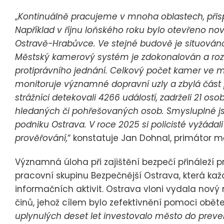
„
Kontinuálně pracujeme v mnoha oblastech, přisp
Například v říjnu loňského roku bylo otevřeno n
Ostravě-Hrabůvce. Ve stejné budově je situováno
Městský kamerový systém je zdokonalován a roz
protiprávního jednání. Celkový počet kamer ve mě
monitoruje významné dopravní uzly a zbylá část p
strážníci detekovali 4266 událostí, zadrželi 21 oso
hledaných či pohřešovaných osob. Smysluplné j
podniku Ostrava. V roce 2025 si policisté vyžá
prověřování,
“ konstatuje Jan Dohnal, primátor m
Významná úloha při zajištění bezpečí přináleží p
pracovní skupinu Bezpečnější Ostrava, která kaž
informačních aktivit. Ostrava vloni vydala n
činů, jehož cílem bylo zefektivnění pomoci oběte
uplynulých deset let investovalo město do preven