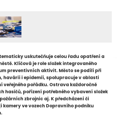
tematicky uskutečňuje celou řadu opatření a
městě. Klíčová je role složek integrovaného
preventivních aktivit. Město se podílí při
 havárií i epidemií, spolupracuje v oblasti
ění veřejného pořádku. Ostrava každoročně
h hasičů, pořízení potřebného vybavení složek
žárních zbrojnic aj. K předcházení či
í kamery ve vozech Dopravního podniku
.