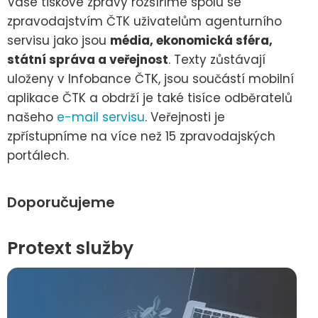
Vaše tiskové zprávy rozšíříme spolu se
zpravodajstvím ČTK uživatelům agenturního
servisu jako jsou
média, ekonomická sféra,
státní správa a veřejnost
. Texty zůstávají
uloženy v Infobance ČTK, jsou součástí mobilní
aplikace ČTK a obdrží je také tisíce odběratelů
našeho
e-mail servisu
. Veřejnosti je
zpřístupníme na více než 15 zpravodajských
portálech.
Doporučujeme
Protext služby