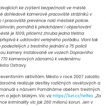
ívajících ke zvýšení bezpečnosti ve městě.
ové dohledové kamerové pracoviště strážníků v
 i pracoviště prevence naší městské policie.
šiřován, pomáhá k předcházení i objasňování
stě je 1009, přičemž zhruba jedna třetina
řispívá k udržování veřejného pořádku. Vloni tak
b podezřelých z trestního jednání a 75 policií
sou kamery instalované ve vozech Dopravního
dali 770 kamerových záznamů k vedenému
ěsta Ostravy.
reventivním aktivitám. Město v roce 2007 založilo
doročně realizuje desítky rozličných osvětových a
ový manuál s názvem Pomáháme obětem trestných
m a jejich blízkým. Víc viz
https://1url.cz/fetNa
. „
Za
ce kriminality víc jak 260 milionů korun. Jen v