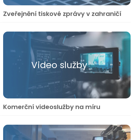
Zveřejnění tiskové zprávy v zahraničí
Video služby
Komerční videoslužby na míru