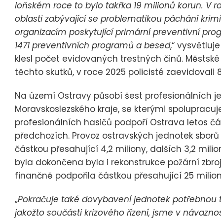
loňském roce to bylo takřka 19 milionů korun. V
oblasti zabývající se problematikou páchání kri
organizacím poskytující primární preventivní pro
1471 preventivních programů a besed
,“ vysvětlu
klesl počet evidovaných trestných činů. Městské 
těchto skutků, v roce 2025 policisté zaevidovali 
Na území Ostravy působí šest profesionálních 
Moravskoslezského kraje, se kterými spolupracuj
profesionálních hasičů podpoří Ostrava letos čá
předchozích. Provoz ostravských jednotek sbor
částkou přesahující 4,2 miliony, dalších 3,2 mi
byla dokončena byla i rekonstrukce požární zbr
finančně podpořila částkou přesahující 25 milion
„
Pokračuje také dovybavení jednotek potřebnou 
jakožto součásti krizového řízení, jsme v návazno