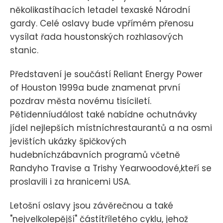
několikastíhacích letadel texaské Národní
gardy. Celé oslavy bude vpřímém přenosu
vysílat řada houstonských rozhlasových
stanic.
Představení je součástí Reliant Energy Power
of Houston 1999a bude znamenat první
pozdrav města novému tisíciletí.
Pětidenníudálost také nabídne ochutnávky
jídel nejlepších místníchrestaurantů a na osmi
jevištích ukázky špičkových
hudebníchzábavních programů včetně
Randyho Travise a Trishy Yearwoodové,kteří se
proslavili i za hranicemi USA.
Letošní oslavy jsou závěrečnou a také
"nejvelkolepější" částítříletého cyklu, jehož