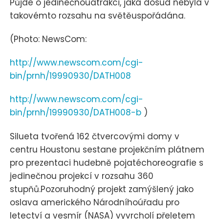
Půjde o jedinečnouatrakci, jaká dosud nebyla v
takovémto rozsahu na světěuspořádána.
(Photo: NewsCom:
http://www.newscom.com/cgi-
bin/prnh/19990930/DATH008
http://www.newscom.com/cgi-
bin/prnh/19990930/DATH008-b
)
Silueta tvořená 162 čtvercovými domy v
centru Houstonu sestane projekčním plátnem
pro prezentaci hudebně pojatéchoreografie s
jedinečnou projekcí v rozsahu 360
stupňů.Pozoruhodný projekt zamýšlený jako
oslava amerického Národníhoúřadu pro
letectví a vesmír (NASA) vyvrcholí přeletem