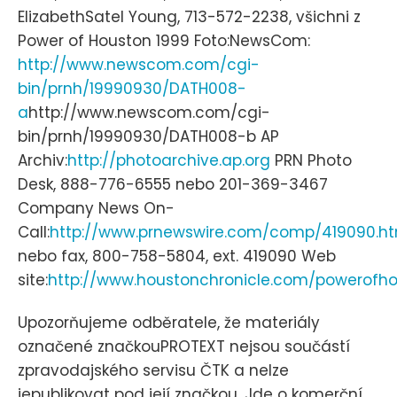
ElizabethSatel Young, 713-572-2238, všichni z
Power of Houston 1999 Foto:NewsCom:
http://www.newscom.com/cgi-
bin/prnh/19990930/DATH008-
a
http://www.newscom.com/cgi-
bin/prnh/19990930/DATH008-b AP
Archiv:
http://photoarchive.ap.org
PRN Photo
Desk, 888-776-6555 nebo 201-369-3467
Company News On-
Call:
http://www.prnewswire.com/comp/419090.ht
nebo fax, 800-758-5804, ext. 419090 Web
site:
http://www.houstonchronicle.com/powerofh
Upozorňujeme odběratele, že materiály
označené značkouPROTEXT nejsou součástí
zpravodajského servisu ČTK a nelze
jepublikovat pod její značkou. Jde o komerční