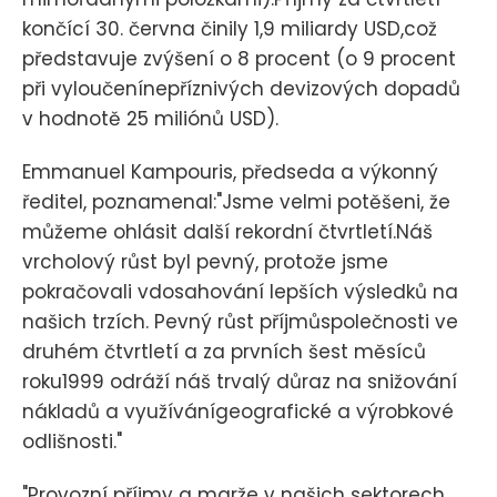
končící 30. června činily 1,9 miliardy USD,což
představuje zvýšení o 8 procent (o 9 procent
při vyloučenínepříznivých devizových dopadů
v hodnotě 25 miliónů USD).
Emmanuel Kampouris, předseda a výkonný
ředitel, poznamenal:"Jsme velmi potěšeni, že
můžeme ohlásit další rekordní čtvrtletí.Náš
vrcholový růst byl pevný, protože jsme
pokračovali vdosahování lepších výsledků na
našich trzích. Pevný růst příjmůspolečnosti ve
druhém čtvrtletí a za prvních šest měsíců
roku1999 odráží náš trvalý důraz na snižování
nákladů a využívánígeografické a výrobkové
odlišnosti."
"Provozní příjmy a marže v našich sektorech