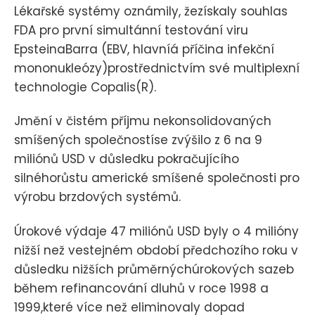
Lékařské systémy oznámily, žezískaly souhlas
FDA pro první simultánní testování viru
EpsteinaBarra (EBV, hlavníá příčina infekční
mononukleózy)prostřednictvím své multiplexní
technologie Copalis(R).
Jmění v čistém příjmu nekonsolidovaných
smíšených společnostíse zvýšilo z 6 na 9
miliónů USD v důsledku pokračujícího
silnéhorůstu americké smíšené společnosti pro
výrobu brzdových systémů.
Úrokové výdaje 47 miliónů USD byly o 4 milióny
nižší než vestejném období předchozího roku v
důsledku nižších průměrnýchúrokových sazeb
během refinancování dluhů v roce 1998 a
1999,které více než eliminovaly dopad