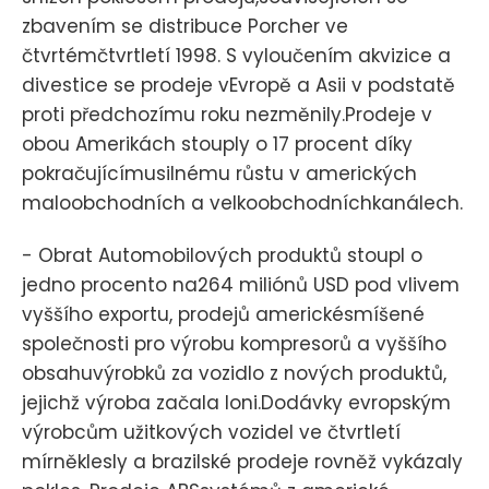
zbavením se distribuce Porcher ve
čtvrtémčtvrtletí 1998. S vyloučením akvizice a
divestice se prodeje vEvropě a Asii v podstatě
proti předchozímu roku nezměnily.Prodeje v
obou Amerikách stouply o 17 procent díky
pokračujícímusilnému růstu v amerických
maloobchodních a velkoobchodníchkanálech.
- Obrat Automobilových produktů stoupl o
jedno procento na264 miliónů USD pod vlivem
vyššího exportu, prodejů americkésmíšené
společnosti pro výrobu kompresorů a vyššího
obsahuvýrobků za vozidlo z nových produktů,
jejichž výroba začala loni.Dodávky evropským
výrobcům užitkových vozidel ve čtvrtletí
mírněklesly a brazilské prodeje rovněž vykázaly