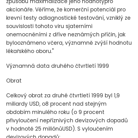
způsobu maximalizace jeho hodnotypro
akcionáře. Věříme, že komerční potenciál pro
krevní testy adiagnostické testování, vzniklý ze
souvislosti tohoto viru sjaterními
onemocněními z dříve neznámých příčin, jak
bylooznámeno včera, významně zvýší hodnotu
lékařského oboru."
Významná data druhého čtvrtletí 1999
Obrat
Celkový obrat za druhé čtvrtletí 1999 byl 1,9
miliardy USD, o8 procent nad stejným
obdobím minulého roku (o 9 procent
přivyloučení nepříznivých devizových dopadů
v hodnotě 25 miliónůUSD). S vyloučením
devizových dopadů: