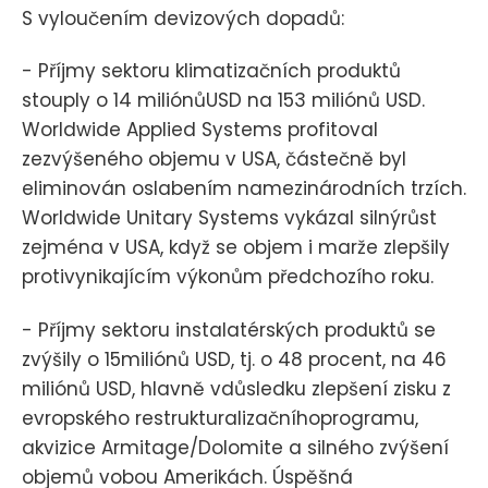
S vyloučením devizových dopadů:
- Příjmy sektoru klimatizačních produktů
stouply o 14 miliónůUSD na 153 miliónů USD.
Worldwide Applied Systems profitoval
zezvýšeného objemu v USA, částečně byl
eliminován oslabením namezinárodních trzích.
Worldwide Unitary Systems vykázal silnýrůst
zejména v USA, když se objem i marže zlepšily
protivynikajícím výkonům předchozího roku.
- Příjmy sektoru instalatérských produktů se
zvýšily o 15miliónů USD, tj. o 48 procent, na 46
miliónů USD, hlavně vdůsledku zlepšení zisku z
evropského restrukturalizačníhoprogramu,
akvizice Armitage/Dolomite a silného zvýšení
objemů vobou Amerikách. Úspěšná