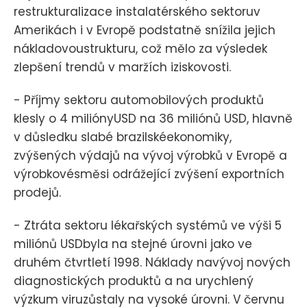
restrukturalizace instalatérského sektoruv
Amerikách i v Evropě podstatně snížila jejich
nákladovoustrukturu, což mělo za výsledek
zlepšení trendů v maržích iziskovosti.
- Příjmy sektoru automobilových produktů
klesly o 4 miliónyUSD na 36 miliónů USD, hlavně
v důsledku slabé brazilskéekonomiky,
zvýšených výdajů na vývoj výrobků v Evropě a
výrobkovésměsi odrážející zvýšení exportních
prodejů.
- Ztráta sektoru lékařských systémů ve výši 5
miliónů USDbyla na stejné úrovni jako ve
druhém čtvrtletí 1998. Náklady navývoj nových
diagnostických produktů a na urychlený
výzkum viruzůstaly na vysoké úrovni. V červnu