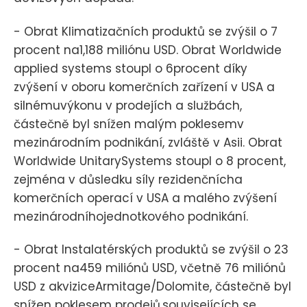
- Obrat Klimatizačních produktů se zvýšil o 7
procent na1,188 miliónu USD. Obrat Worldwide
applied systems stoupl o 6procent díky
zvýšení v oboru komerčních zařízení v USA a
silnémuvýkonu v prodejích a službách,
částečně byl snížen malým poklesemv
mezinárodním podnikání, zvláště v Asii. Obrat
Worldwide UnitarySystems stoupl o 8 procent,
zejména v důsledku síly rezidenčnícha
komerčních operací v USA a malého zvýšení
mezinárodníhojednotkového podnikání.
- Obrat Instalatérských produktů se zvýšil o 23
procent na459 miliónů USD, včetně 76 miliónů
USD z akviziceArmitage/Dolomite, částečně byl
snížen poklesem prodejů,souvisejících se