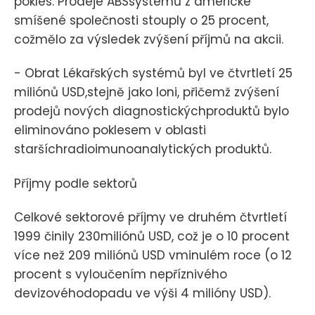
pokles. Prodeje ABSsystémů z americké
smíšené společnosti stouply o 25 procent,
cožmělo za výsledek zvýšení příjmů na akcii.
- Obrat Lékařských systémů byl ve čtvrtletí 25
miliónů USD,stejně jako loni, přičemž zvýšení
prodejů nových diagnostickýchproduktů bylo
eliminováno poklesem v oblasti
staršíchradioimunoanalytických produktů.
Příjmy podle sektorů
Celkové sektorové příjmy ve druhém čtvrtletí
1999 činily 230miliónů USD, což je o 10 procent
více než 209 miliónů USD vminulém roce (o 12
procent s vyloučením nepříznivého
devizovéhodopadu ve výši 4 milióny USD).