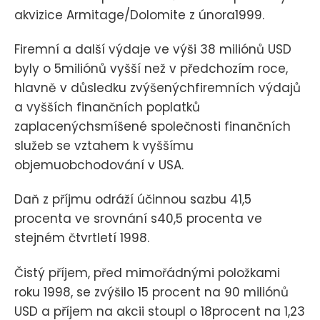
akvizice Armitage/Dolomite z února1999.
Firemní a další výdaje ve výši 38 miliónů USD
byly o 5miliónů vyšší než v předchozím roce,
hlavně v důsledku zvýšenýchfiremních výdajů
a vyšších finančních poplatků
zaplacenýchsmíšené společnosti finančních
služeb se vztahem k vyššímu
objemuobchodování v USA.
Daň z příjmu odráží účinnou sazbu 41,5
procenta ve srovnání s40,5 procenta ve
stejném čtvrtletí 1998.
Čistý příjem, před mimořádnými položkami
roku 1998, se zvýšilo 15 procent na 90 miliónů
USD a příjem na akcii stoupl o 18procent na 1,23