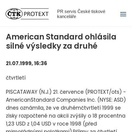
Menu
PR servis České tiskové
kanceláře
American Standard ohlásila
silné výsledky za druhé
21.07.1999, 16:36
čtvrtletí
PISCATAWAY (N.J.) 21. července (PROTEXT/ots) -
AmericanStandard Companies Inc. (NYSE: ASD)
dnes oznámila, že ve druhémčtvrtletí 1999 se
zisky rozpočtené na akcii zvýšily o 18 procentna
1,23 USD z 1,04 USD v roce 1998 (před
mimořádnými položkami).Příjmy za čtvrtletí