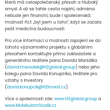
která má celospolečenský přesah a hluboký
smysl. A až se tahle cesta naplní, odměna
nebude jen finanční, bude i společenská:
možnost říct „byl jsem u toho“, když se začala
psát medicína budoucnosti.
Pro více informací o možnosti zapojení se do
tohoto významného projektu s globálním
přesahem kontaktujte přímo zakladatele a
generálního ředitele pana Davida Maršálka
(
david.marsalek@H2global.group
) nebo jeho
kolegu pana Davida Konupčíka, ředitele pro
vztahy s investory
(
david.konupcik@H2invest.cz
).
Více o společnosti zde:
www.H2global.group
a
www.MolekularniVodik.cz