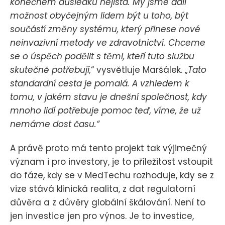
konečném důsledku nejistá. My jsme dali
možnost obyčejným lidem být u toho, být
součástí změny systému, který přinese nové
neinvazivní metody ve zdravotnictví. Chceme
se o úspěch podělit s těmi, kteří tuto službu
skutečně potřebují,
“ vysvětluje Maršálek. „
Tato
standardní cesta je pomalá. A vzhledem k
tomu, v jakém stavu je dnešní společnost, kdy
mnoho lidí potřebuje pomoc teď, víme, že už
nemáme dost času.“
A právě proto má tento projekt tak výjimečný
význam i pro investory, je to příležitost vstoupit
do fáze, kdy se v MedTechu rozhoduje, kdy se z
vize stává klinická realita, z dat regulatorní
důvěra a z důvěry globální škálování. Není to
jen investice jen pro výnos. Je to investice,