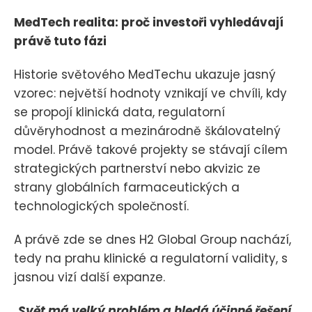
MedTech realita: proč investoři vyhledávají
právě tuto fázi
Historie světového MedTechu ukazuje jasný
vzorec: největší hodnoty vznikají ve chvíli, kdy
se propojí klinická data, regulatorní
důvěryhodnost a mezinárodně škálovatelný
model. Právě takové projekty se stávají cílem
strategických partnerství nebo akvizic ze
strany globálních farmaceutických a
technologických společností.
A právě zde se dnes H2 Global Group nachází,
tedy na prahu klinické a regulatorní validity, s
jasnou vizí další expanze.
„
Svět má velký problém a hledá účinné řešení,