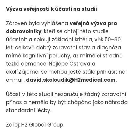
Výzva veřejnosti k účasti na studii
Zároveň byla vyhlášena
veřejná výzva pro
dobrovolníky
, kteří se chtějí této studie
účastnit a splňují základní kritéria, věk 50–80
let, celkově dobrý zdravotní stav a diagnóza
mírné kognitivní poruchy, až mírné či středně
těžké demence. Nejlépe Ostrava a
okolí.Zájemci se mohou ještě stále přihlásit na
e-mail:
david.skoloudik@H2medical.com.
Účast v této studii nezaručuje žádný zdravotní
přínos a neměla by být chápána jako náhrada
standardní léčby.
Zdroj: H2 Global Group